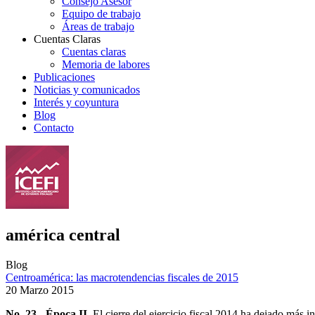
Consejo Asesor
Equipo de trabajo
Áreas de trabajo
Cuentas Claras
Cuentas claras
Memoria de labores
Publicaciones
Noticias y comunicados
Interés y coyuntura
Blog
Contacto
américa central
Blog
Centroamérica: las macrotendencias fiscales de 2015
20 Marzo 2015
No. 23 - Época II.
El cierre del ejercicio fiscal 2014 ha dejado más 