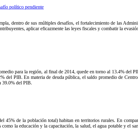
safío político pendiente
a, dentro de sus múltiples desafíos, el fortalecimiento de las Adminis
tribuyentes, aplicar eficazmente las leyes fiscales y combatir la evasión 
 promedio para la región, al final de 2014, quede en torno al 13.4% del 
9.2% del PIB. En materia de deuda pública, el saldo promedio de Cent
 a 39.0% del PIB.
 45% de la población total) habitan en territorios rurales. En compara
s como la educación y la capacitación, la salud, el agua potable y el s