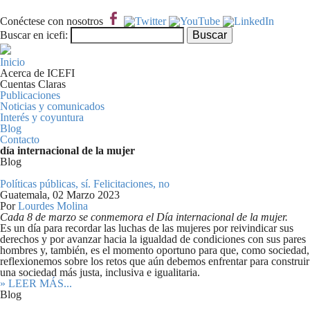
Pasar al contenido principal
Conéctese con nosotros
Formulario de búsqueda
Buscar
Buscar en icefi:
Inicio
Acerca de ICEFI
Cuentas Claras
Publicaciones
Noticias y comunicados
Interés y coyuntura
Blog
Contacto
día internacional de la mujer
Blog
Políticas públicas, sí. Felicitaciones, no
Guatemala,
02 Marzo 2023
Por
Lourdes Molina
Cada 8 de marzo se conmemora el Día internacional de la mujer.
Es un día para recordar las luchas de las mujeres por reivindicar sus
derechos y por avanzar hacia la igualdad de condiciones con sus pares
hombres y, también, es el momento oportuno para que, como sociedad,
reflexionemos sobre los retos que aún debemos enfrentar para construir
una sociedad más justa, inclusiva e igualitaria.
» LEER MÁS...
Blog