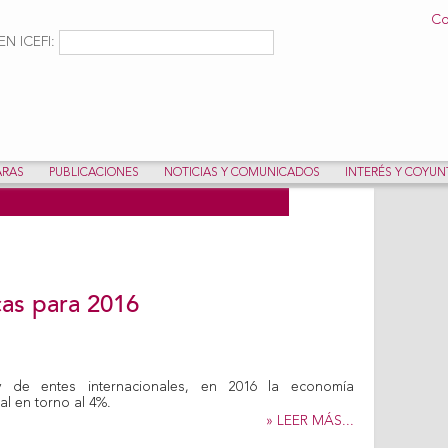
Pasar al
Co
contenido
ulario de búsqueda
Buscar
N ICEFI:
principal
ARAS
PUBLICACIONES
NOTICIAS Y COMUNICADOS
INTERÉS Y COYU
as para 2016
 y de entes internacionales, en 2016 la economía
al en torno al 4%.
» LEER MÁS...