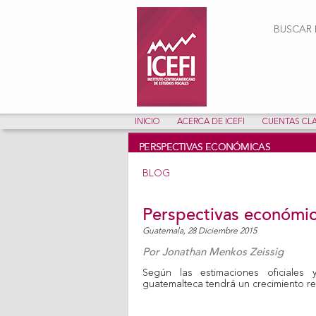
Form
BUSCAR E
INICIO
ACERCA DE ICEFI
CUENTAS CL
PERSPECTIVAS ECONÓMICAS
BLOG
Perspectivas económic
Guatemala,
28 Diciembre 2015
Por
Jonathan Menkos Zeissig
Según las estimaciones oficiales
guatemalteca tendrá un crecimiento re