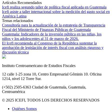
Artículos Recomendados
Icefi realiza segundo taller de política fiscal aplicada en Guatemala
Icefi asiste a taller internacional sobre la medición del gasto social en
América Latina
Temas relacionados
Consultoría para la actualización de la estrategia de Transparencia
Fiscal del Ministerio de Finanzas Públicas de Guatemala
Guatemala: Indicadores de la inversión pública en las niñas, los
niños y los adolescentes al 31 de marzo de 2026.
El Icefi recomienda al Congreso de la República sustentar la
aprobación de legislación de interés fiscal con análisis riguroso y
discusión técnica
Instituto Centroamericano de Estudios Fiscales
12 calle 1-25 zona 10, Centro Empresarial Géminis 10. Oficina
1214, nivel 12 Torre Sur.
(+502) 2505-6363 Ciudad de Guatemala, Guatemala,
Centroamérica
© 2025 ICEFI, TODOS LOS DERECHOS RESERVADOS
Quiénes Somos