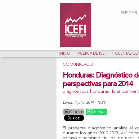
Form
BUSCAR E
INICIO
ACERCA DE ICEFI
CUENTAS CL
COMUNICADO
Honduras: Diagnóstico de
perspectivas para 2014
diagnósticos honduras
,
financiamien
lunes, 7 julio, 2014 - 16:28
El presente diagnóstico analiza el 
durante los años 2010-2013, así como
escaso dinamismo de los ingresos, p