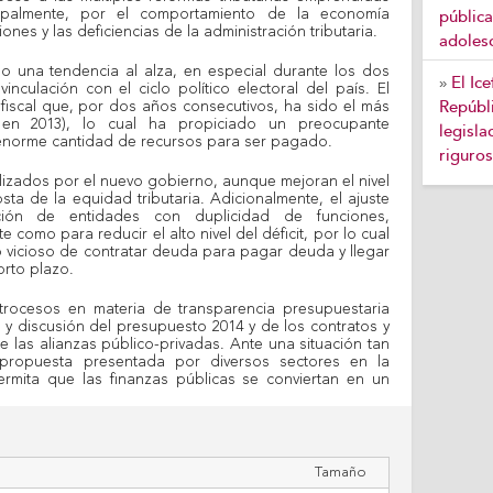
cipalmente, por el comportamiento de la economía
pública
nes y las deficiencias de la administración tributaria.
adoles
o una tendencia al alza, en especial durante los dos
El Ic
»
inculación con el ciclo político electoral del país. El
Repúbli
t fiscal que, por dos años consecutivos, ha sido el más
 en 2013), lo cual ha propiciado un preocupante
legisla
norme cantidad de recursos para ser pagado.
riguros
alizados por el nuevo gobierno, aunque mejoran el nivel
sta de la equidad tributaria. Adicionalmente, el ajuste
ción de entidades con duplicidad de funciones,
e como para reducir el alto nivel del déficit, por lo cual
lo vicioso de contratar deuda para pagar deuda y llegar
orto plazo.
trocesos en materia de transparencia presupuestaria
 y discusión del presupuesto 2014 y de los contratos y
 las alianzas público-privadas. Ante una situación tan
 propuesta presentada por diversos sectores en la
rmita que las finanzas públicas se conviertan en un
.
Tamaño