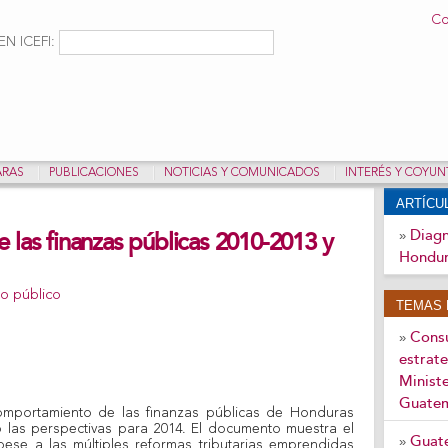
Pasar al
Co
contenido
ulario de búsqueda
Buscar
N ICEFI:
principal
ARAS
PUBLICACIONES
NOTICIAS Y COMUNICADOS
INTERÉS Y COYU
ARTÍC
Diagn
 las finanzas públicas 2010-2013 y
»
Hondur
to público
TEMAS 
Consu
»
estrate
Ministe
Guate
comportamiento de las finanzas públicas de Honduras
 las perspectivas para 2014. El documento muestra el
Guate
»
ese a las múltiples reformas tributarias emprendidas