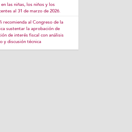
 en las niñas, los niños y los
centes al 31 de marzo de 2026.
efi recomienda al Congreso de la
ca sustentar la aprobación de
ción de interés fiscal con análisis
o y discusión técnica