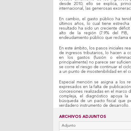
desde 2010; ello se explica, prin
internacional, las generosas exoneracio
En cambio, el gasto público ha tenid
últimos años, lo cual tiene estrecha v
resultado ha sido un creciente défici
alto de la región (7.9% del PIB,
endeudamiento público que reclama e
En este ámbito, los pasos iniciales re
de ingresos tributarios, lo hacen a co
en los gastos (fusión o elimina
principalmente) no parece ser suficient
se corre el riesgo de continuar el cic
a un punto de insostenibilidad en el c
Especial mención se asigna a los re
expresados en la falta de publicación
concesiones realizadas en el marco de
compleja, el diagnóstico apoya la
búsqueda de un pacto fiscal que pe
verdadero instrumento de desarrollo
ARCHIVOS ADJUNTOS
Adjunto