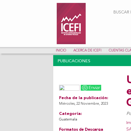
Form
BUSCAR E
INICIO
ACERCA DE ICEFI
CUENTAS CL
PUBLICACIONES
e
Share on Facebook
Tweet Widget
Linkedin Share Button
Fecha de la publicación:
Miércoles, 22 Noviembre, 2023
Po
Categoría:
Guatemala
Im
S
Formatos de Descarga