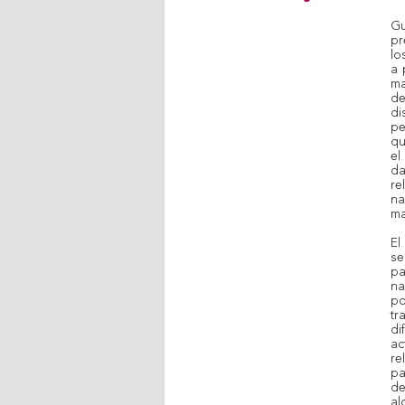
G
pr
lo
a 
ma
de
d
pe
qu
el
da
re
na
ma
E
se
pa
na
po
t
d
ac
re
pa
de
a