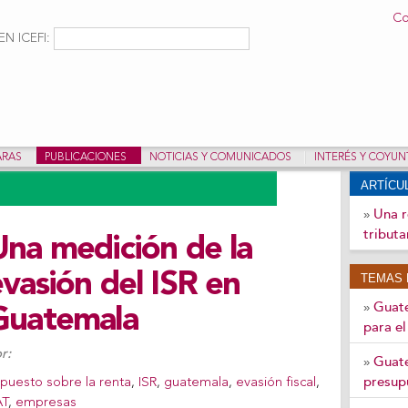
Pasar al
Co
contenido
ulario de búsqueda
Buscar
N ICEFI:
principal
ARAS
PUBLICACIONES
NOTICIAS Y COMUNICADOS
INTERÉS Y COYU
ARTÍC
Una r
»
tribut
Una medición de la
vasión del ISR en
TEMAS 
Guate
»
Guatemala
para e
r:
Guate
»
presup
puesto sobre la renta
,
ISR
,
guatemala
,
evasión fiscal
,
AT
,
empresas