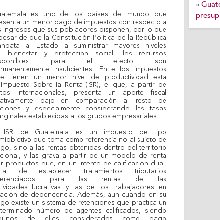
Guate
»
uatemala es uno de los países del mundo que
presup
esenta un menor pago de impuestos con respecto a
s ingresos que sus pobladores disponen, por lo que
pesar de que la Constitución Política de la República
ndata al Estado a suministrar mayores niveles
 bienestar y protección social, los recursos
isponibles para el efecto son
rmanentemente insuficientes. Entre los impuestos
e tienen un menor nivel de productividad está
 Impuesto Sobre la Renta (ISR), el que, a partir de
tos internacionales, presenta un aporte fiscal
lativamente bajo en comparación al resto de
ciones y especialmente considerando las tasas
rginales establecidas a los grupos empresariales.
l ISR de Guatemala es un impuesto de tipo
miobjetivo que toma como referencia no al sujeto de
go, sino a las rentas obtenidas dentro del territorio
cional, y las grava a partir de un modelo de renta
r productos que, en un intento de calificación dual,
rata de establecer tratamientos tributarios
iferenciados para las rentas de las
tividades lucrativas y las de los trabajadores en
lación de dependencia. Además, aun cuando en su
go existe un sistema de retenciones que practica un
terminado número de agentes calificados, siendo
lgunos de ellos considerados como pago