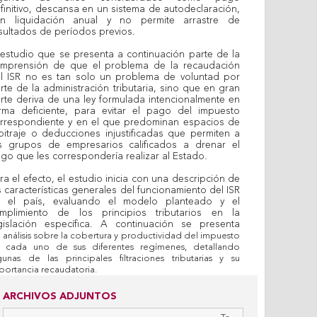
finitivo, descansa en un sistema de autodeclaración,
n liquidación anual y no permite arrastre de
sultados de períodos previos.
 estudio que se presenta a continuación parte de la
mprensión de que el problema de la recaudación
l ISR no es tan solo un problema de voluntad por
rte de la administración tributaria, sino que en gran
rte deriva de una ley formulada intencionalmente en
rma deficiente, para evitar el pago del impuesto
rrespondiente y en el que predominan espacios de
bitraje o deducciones injustificadas que permiten a
s grupos de empresarios calificados a drenar el
go que les correspondería realizar al Estado.
ra el efecto, el estudio inicia con una descripción de
s características generales del funcionamiento del ISR
 el país, evaluando el modelo planteado y el
mplimiento de los principios tributarios en la
gislación específica. A continuación se presenta
n
análisis sobre la cobertura y productividad del impuesto
 cada uno de sus diferentes
regímenes, detallando
gunas de las principales filtraciones tributarias y su
portancia
recaudatoria.
ARCHIVOS ADJUNTOS