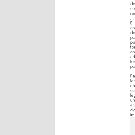
de
co
re
...
El
co
de
pa
pa
fo
co
ar
lo
pa
Pa
la
en
cu
le
u
en
al
im