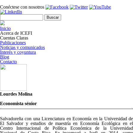
Pasar al contenido principal
Conéctese con nosotros
Formulario de búsqueda
Buscar
Inicio
Acerca de ICEFI
Cuentas Claras
Publicaciones
Noticias y comunicados
Interés y coyuntura
Blog
Contacto
Lourdes Molina
Economista sénior
Salvadoreña con una Licenciatura en Economía en la Universidad de
El Salvador y estudios de maestría en Economía Ecológica en el
Centro Internacional de Política Económica de la Universidad
Nacional de Costa Rica. Se incorporó a Icefi en 2014, como