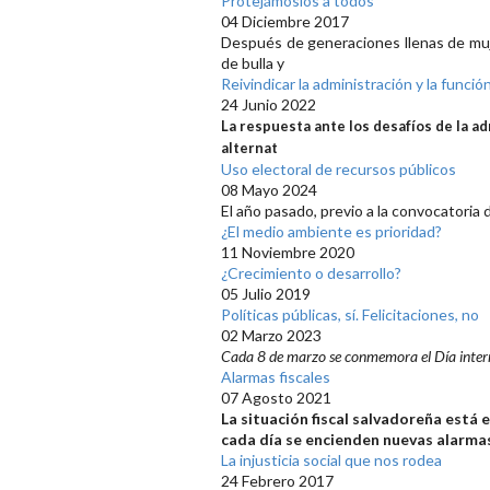
Protejámoslos a todos
04 Diciembre 2017
Después de generaciones llenas de muj
de bulla y
Reivindicar la administración y la funció
24 Junio 2022
La respuesta ante los desafíos de la ad
alternat
Uso electoral de recursos públicos
08 Mayo 2024
El año pasado, previo a la convocatoria 
¿El medio ambiente es prioridad?
11 Noviembre 2020
¿Crecimiento o desarrollo?
05 Julio 2019
Políticas públicas, sí. Felicitaciones, no
02 Marzo 2023
Cada 8 de marzo se conmemora el Día intern
Alarmas fiscales
07 Agosto 2021
La situación fiscal salvadoreña está
cada día se encienden nuevas alarmas 
La injusticia social que nos rodea
24 Febrero 2017