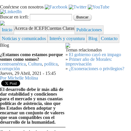
Pasar al
Conéctese con nosotros
contenido
principal
Formulario de búsqueda
Buscar
Buscar en icefi:
Acerca de ICEFI
Cuentas Claras
Inicio
Publicaciones
Noticias y comunicados
Interés y coyuntura
Blog
Contacto
Blog
Temas relacionados
¿Estamos como estamos porque
»
El gobierno cayó en impago
somos como somos?
»
Primer año de Morales:
centroamérica
,
Cultura
,
política
,
improvisación
corrupción
»
¿Exoneraciones o privilegios?
Jueves, 29 Abril, 2021 - 15:45
Por
Michelle Molina
El desarrollo debe ir más allá de
dar estabilidad y condiciones
para el mercado y unas cuantas
políticas de asistencia, sino que
los Estados deben adoptar y
encarnar un conjunto de valores
que sean compatibles con el
desarrollo de la humanidad.