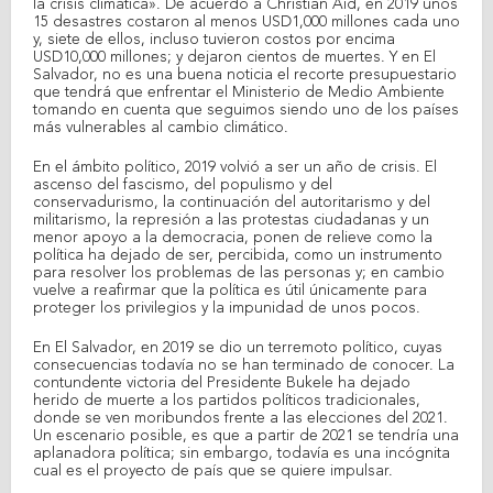
la crisis climática». De acuerdo a Christian Aid, en 2019 unos
15 desastres costaron al menos USD1,000 millones cada uno
y, siete de ellos, incluso tuvieron costos por encima
USD10,000 millones; y dejaron cientos de muertes. Y en El
Salvador, no es una buena noticia el recorte presupuestario
que tendrá que enfrentar el Ministerio de Medio Ambiente
tomando en cuenta que seguimos siendo uno de los países
más vulnerables al cambio climático.
En el ámbito político, 2019 volvió a ser un año de crisis. El
ascenso del fascismo, del populismo y del
conservadurismo, la continuación del autoritarismo y del
militarismo, la represión a las protestas ciudadanas y un
menor apoyo a la democracia, ponen de relieve como la
política ha dejado de ser, percibida, como un instrumento
para resolver los problemas de las personas y; en cambio
vuelve a reafirmar que la política es útil únicamente para
proteger los privilegios y la impunidad de unos pocos.
En El Salvador, en 2019 se dio un terremoto político, cuyas
consecuencias todavía no se han terminado de conocer. La
contundente victoria del Presidente Bukele ha dejado
herido de muerte a los partidos políticos tradicionales,
donde se ven moribundos frente a las elecciones del 2021.
Un escenario posible, es que a partir de 2021 se tendría una
aplanadora política; sin embargo, todavía es una incógnita
cual es el proyecto de país que se quiere impulsar.