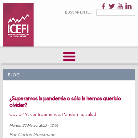
Pasar al
contenido
Formulario de
Buscar
BUSCAR EN ICEFI:
principal
búsqueda
BLOG
¿Superamos la pandemia o sólo la hemos querido
olvidar?
Covid-19
,
centroamérica
,
Pandemia
,
salud
Martes, 28 Marzo, 2023 - 12:44
Por
Carlos Gossmann