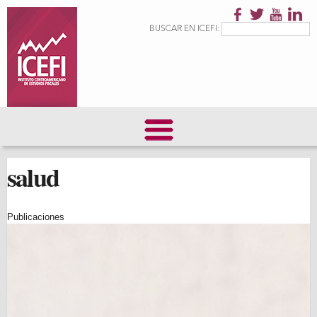
Pasar al
contenido
Formulario de
Buscar
BUSCAR EN ICEFI:
principal
búsqueda
salud
Publicaciones