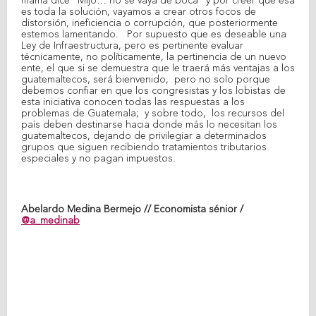
mamá dice “Mijo… no se vaya de boca” y por creer que esa
es toda la solución, vayamos a crear otros focos de
distorsión, ineficiencia o corrupción, que posteriormente
estemos lamentando. Por supuesto que es deseable una
Ley de Infraestructura, pero es pertinente evaluar
técnicamente, no políticamente, la pertinencia de un nuevo
ente, el que si se demuestra que le traerá más ventajas a los
guatemaltecos, será bienvenido, pero no solo porque
debemos confiar en que los congresistas y los lobistas de
esta iniciativa conocen todas las respuestas a los
problemas de Guatemala; y sobre todo, los recursos del
país deben destinarse hacia donde más lo necesitan los
guatemaltecos, dejando de privilegiar a determinados
grupos que siguen recibiendo tratamientos tributarios
especiales y no pagan impuestos.
Abelardo Medina Bermejo // Economista sénior /
@a_medinab