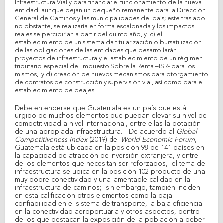
Infraestructura Vial y para financiar el funcionamiento de la nueva
entidad, aunque dejan un pequeño remanente para la Dirección
General de Caminos y las municipalidades del país; este traslado
no obstante, se realizaría en forma escalonada y los impactos
reales se percibirían a partir del quinto año, y c) el
establecimiento de un sistema de titularización o bursatilización
de las obligaciones de las entidades que desarrollarán
proyectos de infraestructura y el establecimiento de un régimen
tributario especial del Impuesto Sobre la Renta –ISR- para los
mismos, y d) creación de nuevos mecanismos para otorgamiento
de contratos de construcción y supervisión vial, así como para el
establecimiento de peajes.
Debe entenderse que Guatemala es un país que está
urgido de muchos elementos que puedan elevar su nivel de
competitividad a nivel internacional, entre ellas la dotación
de una apropiada infraestructura. De acuerdo al
Global
Competitiveness Index
(2019) del
World Economic Forum
,
Guatemala está ubicada en la posición 98 de 141 países en
la capacidad de atracción de inversión extranjera, y entre
de los elementos que necesitan ser reforzados, el tema de
infraestructura se ubica en la posición 102 producto de una
muy pobre conectividad y una lamentable calidad en la
infraestructura de caminos; sin embargo, también inciden
en esta calificación otros elementos como la baja
confiabilidad en el sistema de transporte, la baja eficiencia
en la conectividad aeroportuaria y otros aspectos, dentro
de los que destacan la exposición de la población a beber