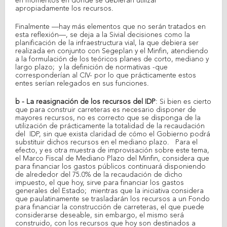
en momentos en donde se debieran utilizar
apropiadamente los recursos.
Finalmente —hay más elementos que no serán tratados en
esta reflexión—, se deja a la Sivial decisiones como la
planificación de la infraestructura vial, la que debiera ser
realizada en conjunto con Segeplan y el Minfin, atendiendo
a la formulación de los teóricos planes de corto, mediano y
largo plazo; y la definición de normativas -que
corresponderían al CIV- por lo que prácticamente estos
entes serían relegados en sus funciones.
b - La reasignación de los recursos
del IDP
: Si bien es cierto
que para construir carreteras es necesario disponer de
mayores recursos, no es correcto que se disponga de la
utilización de prácticamente la totalidad de la recaudación
del IDP, sin que exista claridad de cómo el Gobierno podrá
substituir dichos recursos en el mediano plazo. Para el
efecto, y es otra muestra de improvisación sobre este tema,
el Marco Fiscal de Mediano Plazo del Minfin, considera que
para financiar los gastos públicos continuará disponiendo
de alrededor del 75.0% de la recaudación de dicho
impuesto, el que hoy, sirve para financiar los gastos
generales del Estado; mientras que la iniciativa considera
que paulatinamente se trasladarán los recursos a un Fondo
para financiar la construcción de carreteras, el que puede
considerarse deseable, sin embargo, el mismo será
construido, con los recursos que hoy son destinados a