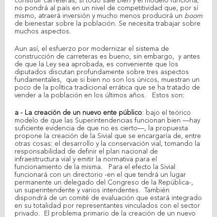
construir carreteras, si todo sale bien y el modelo funciona,
no pondrá al país en un nivel de competitividad que, por sí
mismo, atraerá inversión y mucho menos producirá un
boom
de bienestar sobre la población. Se necesita trabajar sobre
muchos aspectos.
Aun así, el esfuerzo por modernizar el sistema de
construcción de carreteras es bueno, sin embargo, y antes
de que la Ley sea aprobada, es conveniente que los
diputados discutan profundamente sobre tres aspectos
fundamentales, que si bien no son los únicos, muestran un
poco de la política tradicional errática que se ha tratado de
vender a la población en los últimos años. Estos son:
a - La creación de un nuevo ente público
: bajo el teórico
modelo de que las Superintendencias funcionan bien —hay
suficiente evidencia de que no es cierto—, la propuesta
propone la creación de la Sivial que se encargaría de, entre
otras cosas: el desarrollo y la conservación vial, tomando la
responsabilidad de definir el plan nacional de
infraestructura vial y emitir la normativa para el
funcionamiento de la misma. Para el efecto la Sivial
funcionará con un directorio -en el que tendrá un lugar
permanente un delegado del Congreso de la República-,
un superintendente y varios intendentes. También
dispondrá de un comité de evaluación que estará integrado
en su totalidad por representantes vinculados con el sector
privado. El problema primario de la creación de un nuevo