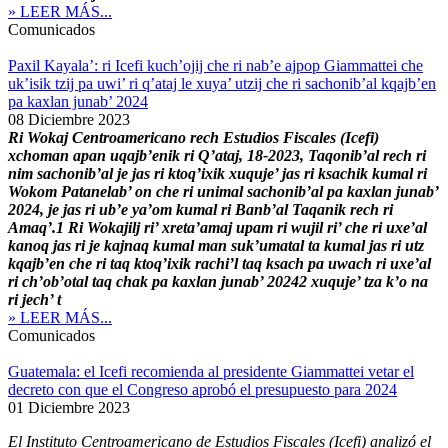
» LEER MÁS...
Comunicados
Paxil Kayala’: ri Icefi kuch’ojij che ri nab’e ajpop Giammattei che
uk’isik tzij pa uwi’ ri q’ataj le xuya’ utzij che ri sachonib’al kqajb’en
pa kaxlan junab’ 2024
08 Diciembre 2023
Ri Wokaj Centroamericano rech Estudios Fiscales (Icefi)
xchoman apan uqajb’enik ri Q’ataj, 18-2023, Taqonib’al rech ri
nim sachonib’al je jas ri ktoq’ixik xuquje’ jas ri ksachik kumal ri
Wokom Patanelab’ on che ri unimal sachonib’al pa kaxlan junab’
2024, je jas ri ub’e ya’om kumal ri Banb’al Taqanik rech ri
Amaq’.1 Ri Wokajilj ri’ xreta’amaj upam ri wujil ri’ che ri uxe’al
kanoq jas ri je kajnaq kumal man suk’umatal ta kumal jas ri utz
kqajb’en che ri taq ktoq’ixik rachi’l taq ksach pa uwach ri uxe’al
ri ch’ob’otal taq chak pa kaxlan junab’ 20242 xuquje’ tza k’o na
ri jech’ t
» LEER MÁS...
Comunicados
Guatemala: el Icefi recomienda al presidente Giammattei vetar el
decreto con que el Congreso aprobó el presupuesto para 2024
01 Diciembre 2023
El Instituto Centroamericano de Estudios Fiscales (Icef
i) analizó el