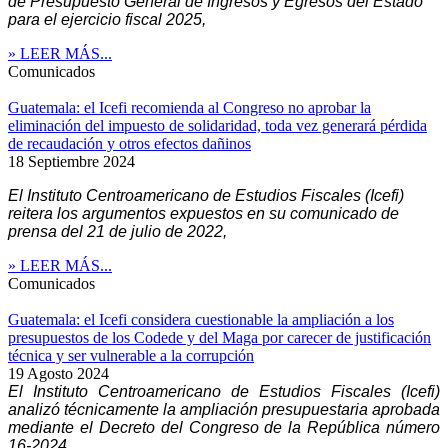
de Presupuesto General de Ingresos y Egresos del Estado
para el ejercicio fiscal 2025,
» LEER MÁS...
Comunicados
Guatemala: el Icefi recomienda al Congreso no aprobar la
eliminación del impuesto de solidaridad, toda vez generará pérdida
de recaudación y otros efectos dañinos
18 Septiembre 2024
El Instituto Centroamericano de Estudios Fiscales (Icefi)
reitera los argumentos expuestos en su comunicado de
prensa del 21 de julio de 2022,
» LEER MÁS...
Comunicados
Guatemala: el Icefi considera cuestionable la ampliación a los
presupuestos de los Codede y del Maga por carecer de justificación
técnica y ser vulnerable a la corrupción
19 Agosto 2024
El Instituto Centroamericano de Estudios Fiscales (Icefi)
analizó técnicamente la ampliación presupuestaria aprobada
mediante el Decreto del Congreso de la República número
16-2024,