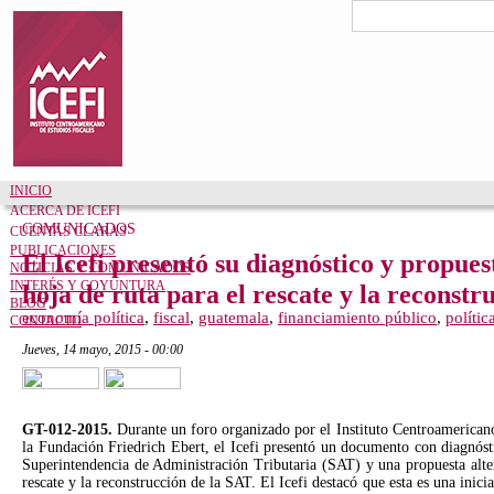
Pasar al contenido principal
Formulario de bú
Buscar
INICIO
ACERCA DE ICEFI
COMUNICADOS
CUENTAS CLARAS
PUBLICACIONES
El Icefi presentó su diagnóstico y propues
NOTICIAS Y COMUNICADOS
INTERÉS Y COYUNTURA
hoja de ruta para el rescate y la reconstr
BLOG
economía política
,
fiscal
,
guatemala
,
financiamiento público
,
polític
CONTACTO
jueves, 14 mayo, 2015 - 00:00
Tweet Widget
GT-012-2015.
Durante un foro organizado por el Instituto Centroamericano 
la Fundación Friedrich Ebert, el Icefi presentó un documento con diagnósti
Superintendencia de Administración Tributaria (SAT) y una propuesta alter
rescate y la reconstrucción de la SAT. El Icefi destacó que esta es una inici