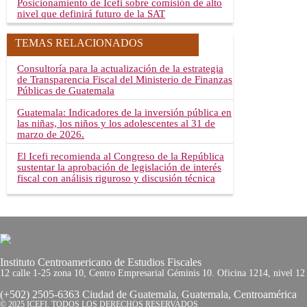
Posicionamiento de Icefi sobre comisión de alto
nivel que definirá futuro de la SAT
TEMAS RELACIONADOS
Consultoría para la actualización de la estrategia
de Transparencia Fiscal del Ministerio de Finanzas
Públicas de Guatemala
Guatemala: Indicadores de la inversión pública en
las niñas, los niños y los adolescentes al 31 de
marzo de 2026.
El Icefi recomienda al Congreso de la República
sustentar la aprobación de legislación de interés
fiscal con análisis riguroso y discusión técnica
Instituto Centroamericano de Estudios Fiscales
12 calle 1-25 zona 10, Centro Empresarial Géminis 10. Oficina 1214, nivel 12
(+502) 2505-6363 Ciudad de Guatemala, Guatemala, Centroamérica
© 2025 ICEFI, TODOS LOS DERECHOS RESERVADOS