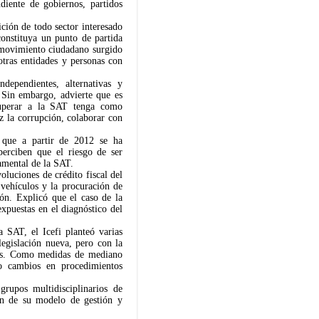
diente de gobiernos, partidos
ición de todo sector interesado
constituya un punto de partida
 movimiento ciudadano surgido
tras entidades y personas con
dependientes, alternativas y
. Sin embargo, advierte que es
cuperar a la SAT tenga como
z la corrupción, colaborar con
a que a partir de 2012 se ha
erciben que el riesgo de ser
damental de la SAT.
oluciones de crédito fiscal del
e vehículos y la procuración de
ión. Explicó que el caso de la
xpuestas en el diagnóstico del
a SAT, el Icefi planteó varias
legislación nueva, pero con la
citos. Como medidas de mediano
mo cambios en procedimientos
grupos multidisciplinarios de
ón de su modelo de gestión y