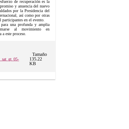
esfuerzo de recuperación es la
ompromiso y anuencia del nuevo
aldados por la Presidencia del
ernacional, así como por otras
 participantes en el evento.
a para una profunda y amplia
sumarse al movimiento en
a a este proceso.
Tamaño
135.22
_sat_gt_05-
KB