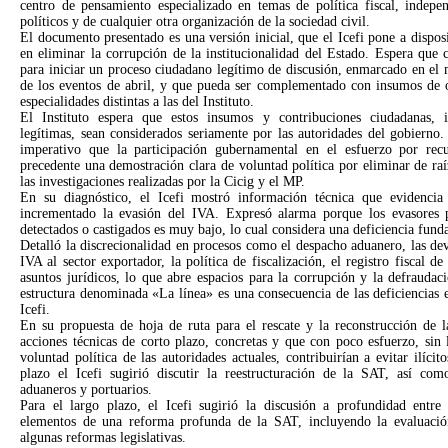
centro de pensamiento especializado en temas de política fiscal, indepen
políticos y de cualquier otra organización de la sociedad civil.
El documento presentado es una versión inicial, que el Icefi pone a dispos
en eliminar la corrupción de la institucionalidad del Estado. Espera que 
para iniciar un proceso ciudadano legítimo de discusión, enmarcado en el
de los eventos de abril, y que pueda ser complementado con insumos de o
especialidades distintas a las del Instituto.
El Instituto espera que estos insumos y contribuciones ciudadanas, in
legítimas, sean considerados seriamente por las autoridades del gobierno
imperativo que la participación gubernamental en el esfuerzo por re
precedente una demostración clara de voluntad política por eliminar de raí
las investigaciones realizadas por la Cicig y el MP.
En su diagnóstico, el Icefi mostró información técnica que evidenci
incrementado la evasión del IVA. Expresó alarma porque los evasores p
detectados o castigados es muy bajo, lo cual considera una deficiencia fun
Detalló la discrecionalidad en procesos como el despacho aduanero, las dev
IVA al sector exportador, la política de fiscalización, el registro fiscal d
asuntos jurídicos, lo que abre espacios para la corrupción y la defraudac
estructura denominada «La línea» es una consecuencia de las deficiencias e
Icefi.
En su propuesta de hoja de ruta para el rescate y la reconstrucción de l
acciones técnicas de corto plazo, concretas y que con poco esfuerzo, sin 
voluntad política de las autoridades actuales, contribuirían a evitar ilí
plazo el Icefi sugirió discutir la reestructuración de la SAT, así co
aduaneros y portuarios.
Para el largo plazo, el Icefi sugirió la discusión a profundidad entre 
elementos de una reforma profunda de la SAT, incluyendo la evaluaci
algunas reformas legislativas.