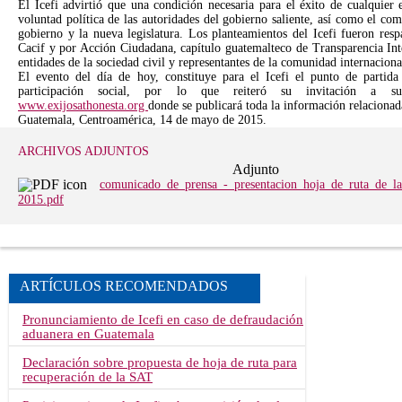
El Icefi advirtió que una condición necesaria para el éxito de cualquier 
voluntad política de las autoridades del gobierno saliente, así como el c
gobierno y la nueva legislatura. Los planteamientos del Icefi fueron resp
Cacif y por Acción Ciudadana, capítulo guatemalteco de Transparencia Int
entidades de la sociedad civil y representantes de la comunidad internacional
El evento del día de hoy, constituye para el Icefi el punto de partid
participación social, por lo que reiteró su invitación a 
www.exijosathonesta.org
donde se publicará toda la información relacionad
Guatemala, Centroamérica, 14 de mayo de 2015.
ARCHIVOS ADJUNTOS
Adjunto
comunicado_de_prensa_-_presentacion_hoja_de_ruta_de_la
2015.pdf
ARTÍCULOS RECOMENDADOS
Pronunciamiento de Icefi en caso de defraudación
aduanera en Guatemala
Declaración sobre propuesta de hoja de ruta para
recuperación de la SAT