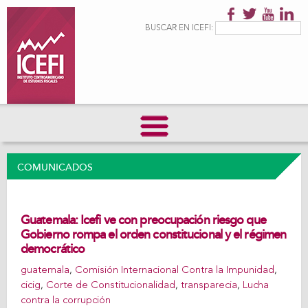
Pasar al
contenido
Formulario de
Buscar
BUSCAR EN ICEFI:
principal
búsqueda
COMUNICADOS
Guatemala: Icefi ve con preocupación riesgo que
Gobierno rompa el orden constitucional y el régimen
democrático
guatemala
,
Comisión Internacional Contra la Impunidad
,
cicig
,
Corte de Constitucionalidad
,
transparecia
,
Lucha
contra la corrupción