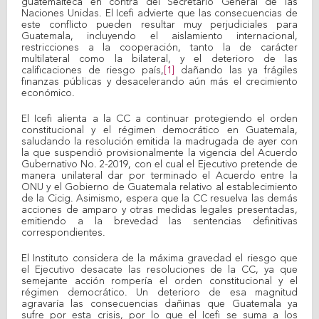
guatemalteca en contra del Secretario General de las
Naciones Unidas. El Icefi advierte que las consecuencias de
este conflicto pueden resultar muy perjudiciales para
Guatemala, incluyendo el aislamiento internacional,
restricciones a la cooperación, tanto la de carácter
multilateral como la bilateral, y el deterioro de las
calificaciones de riesgo país,
[1]
dañando las ya frágiles
finanzas públicas y desacelerando aún más el crecimiento
económico.
El Icefi alienta a la CC a continuar protegiendo el orden
constitucional y el régimen democrático en Guatemala,
saludando la resolución emitida la madrugada de ayer con
la que suspendió provisionalmente la vigencia del Acuerdo
Gubernativo No. 2-2019, con el cual el Ejecutivo pretende de
manera unilateral dar por terminado el Acuerdo entre la
ONU y el Gobierno de Guatemala relativo al establecimiento
de la Cicig. Asimismo, espera que la CC resuelva las demás
acciones de amparo y otras medidas legales presentadas,
emitiendo a la brevedad las sentencias definitivas
correspondientes.
El Instituto considera de la máxima gravedad el riesgo que
el Ejecutivo desacate las resoluciones de la CC, ya que
semejante acción rompería el orden constitucional y el
régimen democrático. Un deterioro de esa magnitud
agravaría las consecuencias dañinas que Guatemala ya
sufre por esta crisis, por lo que el Icefi se suma a los