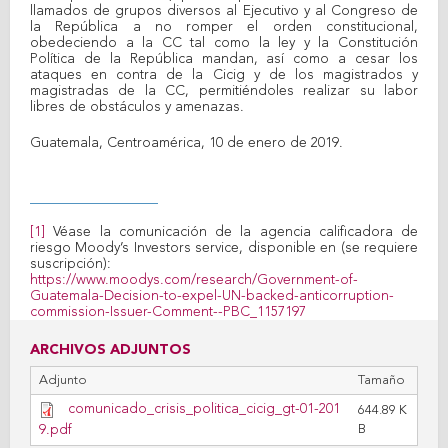
llamados de grupos diversos al Ejecutivo y al Congreso de
la República a no romper el orden constitucional,
obedeciendo a la CC tal como la ley y la Constitución
Política de la República mandan, así como a cesar los
ataques en contra de la Cicig y de los magistrados y
magistradas de la CC, permitiéndoles realizar su labor
libres de obstáculos y amenazas.
Guatemala, Centroamérica, 10 de enero de 2019.
[1]
Véase la comunicación de la agencia calificadora de
riesgo Moody’s Investors service, disponible en (se requiere
suscripción):
https://www.moodys.com/research/Government-of-
Guatemala-Decision-to-expel-UN-backed-anticorruption-
commission-Issuer-Comment--PBC_1157197
ARCHIVOS ADJUNTOS
Adjunto
Tamaño
comunicado_crisis_politica_cicig_gt-01-201
644.89 K
9.pdf
B