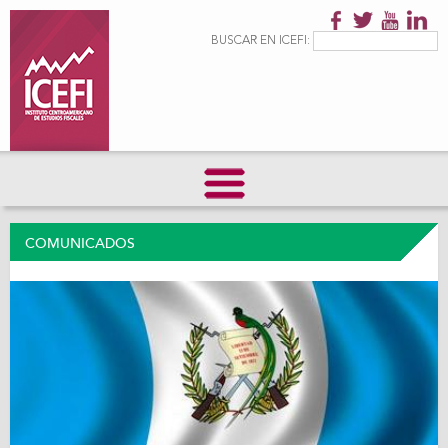
Pasar al
contenido
Formulario de
Buscar
BUSCAR EN ICEFI:
principal
búsqueda
COMUNICADOS