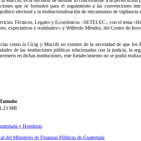
e la Maccih, es la decisión de atenuar lo concerniente a la persecución
ciones que se formulen para el seguimiento a las convenciones inte
político electoral y la institucionalización de mecanismos de vigilancia 
 Servicios Técnicos, Legales y Económicos –SETELEC-, con el tema «Ho
ones, expectativas y realidades»; y Wilfredo Méndez, del Centro de
stancias como la Cicig y Maccih no eximen de la necesidad de que los
idades de las instituciones públicas relacionadas con la justicia, la 
ermeen en dichas instituciones, este fortalecimiento no se podrá realiza
Tamaño
1.23 MB
 Guatemala y Honduras
scal del Ministerio de Finanzas Públicas de Guatemala