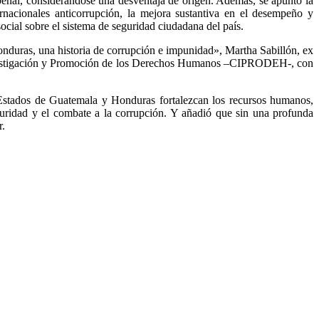
 penal, considerándose una desventaja de origen. Además, se apuntó la
rnacionales anticorrupción, la mejora sustantiva en el desempeño y
social sobre el sistema de seguridad ciudadana del país.
nduras, una historia de corrupción e impunidad», Martha Sabillón, ex
 Investigación y Promoción de los Derechos Humanos –CIPRODEH-, con
 Estados de Guatemala y Honduras fortalezcan los recursos humanos,
seguridad y el combate a la corrupción. Y añadió que sin una profunda
r.