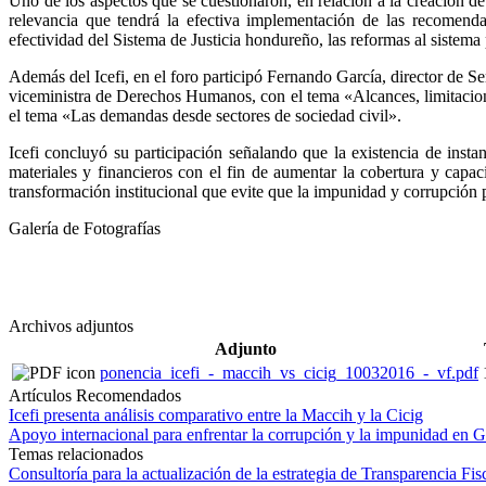
Uno de los aspectos que se cuestionaron, en relación a la creación d
relevancia que tendrá la efectiva implementación de las recomenda
efectividad del Sistema de Justicia hondureño, las reformas al sistema 
Además del Icefi, en el foro participó Fernando García, director de
viceministra de Derechos Humanos, con el tema «Alcances, limitaci
el tema «Las demandas desde sectores de sociedad civil».
Icefi concluyó su participación señalando que la existencia de in
materiales y financieros con el fin de aumentar la cobertura y capac
transformación institucional que evite que la impunidad y corrupción p
Galería de Fotografías
Archivos adjuntos
Adjunto
ponencia_icefi_-_maccih_vs_cicig_10032016_-_vf.pdf
Artículos Recomendados
Icefi presenta análisis comparativo entre la Maccih y la Cicig
Apoyo internacional para enfrentar la corrupción y la impunidad en
Temas relacionados
Consultoría para la actualización de la estrategia de Transparencia Fi