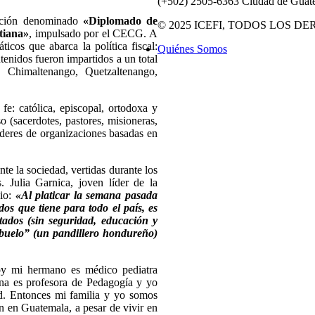
(+502) 2505-6363 Ciudad de Guate
mación denominado
«Diplomado de
© 2025 ICEFI, TODOS LOS 
tiana»
, impulsado por el CECG. A
ticos que abarca la política fiscal:
Quiénes Somos
tenidos fueron impartidos a un total
 Chimaltenango, Quetzaltenango,
 fe: católica, episcopal, ortodoxa y
o (sacerdotes, pastores, misioneras,
líderes de organizaciones basadas en
ante la sociedad, vertidas durante los
s. Julia Garnica, joven líder de la
nio:
«Al platicar la semana pasada
dos que tiene para todo el país, es
tados (sin seguridad, educación y
 Abuelo” (un pandillero hondureño)
hoy mi hermano es médico pediatra
na es profesora de Pedagogía y yo
d. Entonces mi familia y yo somos
ón en Guatemala, a pesar de vivir en