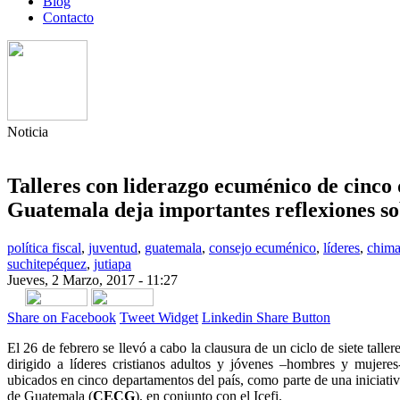
Blog
Contacto
Noticia
Talleres con liderazgo ecuménico de cinco
Guatemala deja importantes reflexiones so
política fiscal
,
juventud
,
guatemala
,
consejo ecuménico
,
líderes
,
chima
suchitepéquez
,
jutiapa
Jueves, 2 Marzo, 2017 - 11:27
Share on Facebook
Tweet Widget
Linkedin Share Button
El 26 de febrero se llevó a cabo la clausura de un ciclo de siete tallere
dirigido a líderes cristianos adultos y jóvenes –hombres y mujeres
ubicados en cinco departamentos del país, como parte de una iniciat
de Guatemala (
CECG
), en conjunto con el Icefi.