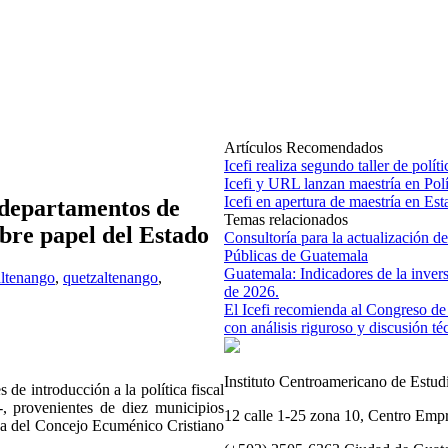
Artículos Recomendados
Icefi realiza segundo taller de polí
Icefi y URL lanzan maestría en Polít
Icefi en apertura de maestría en Est
 departamentos de
Temas relacionados
bre papel del Estado
Consultoría para la actualización de
Públicas de Guatemala
Guatemala: Indicadores de la invers
ltenango
,
quetzaltenango
,
de 2026.
El Icefi recomienda al Congreso de l
con análisis riguroso y discusión té
Instituto Centroamericano de Estudi
s de introducción a la política fiscal
-, provenientes de diez municipios
12 calle 1-25 zona 10, Centro Empr
iva del Concejo Ecuménico Cristiano