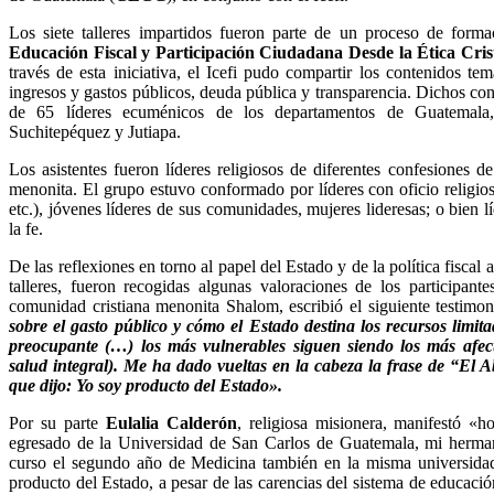
Los siete talleres impartidos fueron parte de un proceso de for
Educación Fiscal y Participación Ciudadana Desde la Ética Cris
través de esta iniciativa, el Icefi pudo compartir los contenidos temá
ingresos y gastos públicos, deuda pública y transparencia. Dichos con
de 65 líderes ecuménicos de los departamentos de Guatemala,
Suchitepéquez y Jutiapa.
Los asistentes fueron líderes religiosos de diferentes confesiones de
menonita. El grupo estuvo conformado por líderes con oficio religios
etc.), jóvenes líderes de sus comunidades, mujeres lideresas; o bien 
la fe.
De las reflexiones en torno al papel del Estado y de la política fiscal 
talleres, fueron recogidas algunas valoraciones de los participante
comunidad cristiana menonita Shalom, escribió el siguiente testimo
sobre el gasto público y cómo el Estado destina los recursos limita
preocupante (…) los más vulnerables siguen siendo los más afec
salud integral). Me ha dado vueltas en la cabeza la frase de “El
que dijo: Yo soy producto del Estado».
Por su parte
Eulalia Calderón
, religiosa misionera, manifestó «
egresado de la Universidad de San Carlos de Guatemala, mi herma
curso el segundo año de Medicina también en la misma universida
producto del Estado, a pesar de las carencias del sistema de educaci