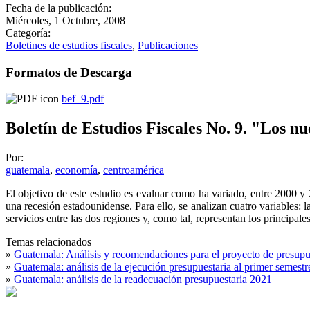
Fecha de la publicación:
Miércoles, 1 Octubre, 2008
Categoría:
Boletines de estudios fiscales
,
Publicaciones
Formatos de Descarga
bef_9.pdf
Boletín de Estudios Fiscales No. 9. "Los n
Por:
guatemala
,
economía
,
centroamérica
El objetivo de este estudio es evaluar como ha variado, entre 2000 
una recesión estadounidense. Para ello, se analizan cuatro variables: l
servicios entre las dos regiones y, como tal, representan los princip
Temas relacionados
»
Guatemala: Análisis y recomendaciones para el proyecto de presup
»
Guatemala: análisis de la ejecución presupuestaria al primer semest
»
Guatemala: análisis de la readecuación presupuestaria 2021