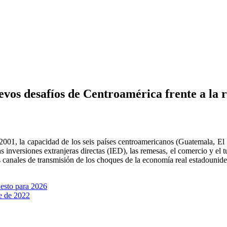
uevos desafíos de Centroamérica frente a la
y 2001, la capacidad de los seis países centroamericanos (Guatemala, E
as inversiones extranjeras directas (IED), las remesas, el comercio y el 
ales canales de transmisión de los choques de la economía real estadoun
uesto para 2026
re de 2022