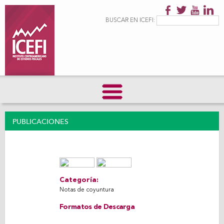
Pasar al
contenido
Formulario de
Buscar
BUSCAR EN ICEFI:
principal
búsqueda
PUBLICACIONES
Share on Facebook
Tweet Widget
Linkedin Share Button
Categoría:
Notas de coyuntura
Formatos de Descarga