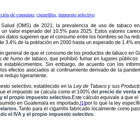
cción de consumo
,
cigarrillos
,
impuesto selectivo
la Salud (OMS) de 2021, la prevalencia de uso de tabaco 
 un valor esperado del 10.5% para 2025. Estos valores carec
 los datos sugieren que el consumo entre los hombres se ha re
 de 3.4% de la población en 2000 hasta un esperado de 1.4% en
ción general de que el consumo de los productos de tabaco en G
es de humo de tabaco
, que prohibió fumar en lugares públicos
os establecimientos. Sin embargo, de acuerdo con los info
los efectos asociados al confinamiento derivado de la pandem
e redujo ligeramente.
esto selectivo, establecido en la
Ley de Tabaco y sus Product
que el impuesto se calcula como el 100% del
precio de venta e
y el propio impuesto selectivo.
Este cálculo equivale a que e
onsumido en Guatemala es importado,
por lo que la ley especí
[1]
elarios
.
Tanto para el cigarrillo fabricado localmente como par
o el IVA y el propio impuesto selectivo
.