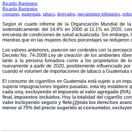
Ricardo Barrientos
Ricardo Barrientos
consumo
,
guatemala
,
tabaco
,
derivados
,
mecanismos tributarios
,
redu
Según el cuarto informe de la Organización Mundial de 
sistemáticamente: del 14.4% en 2000 al 11.1% en 2020, con
encuesta de condiciones de salud actualizada. Sin embargo,
mientras que en las mujeres dichos porcentajes se redujeron
Los valores anteriores, parecen ser contestes con la percep
Decreto No. 74-2008
Ley de creación de los ambientes libr
tanto a la persona fumadora como a los propietarios de l
nuevamente a partir de 2020, posiblemente influenciado por 
cuando el volumen de importaciones de tabaco a Guatemala s
El consumo de cigarrillos en Guatemala está sujeto a un impu
superar impugnaciones legales pasadas, esta ley establece 
cada una, excluyendo el impuesto al valor agregado (IVA) 
final, impuestos incluidos
.
Hoy la totalidad del cigarrillo c
valor incluyendo seguro y flete,
más los derechos aranc
[2]
menor al 75% del precio sugerido al consumidor, excluyend