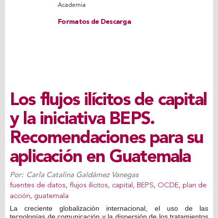
Academia
Formatos de Descarga
Los flujos ilícitos de capital
y la iniciativa BEPS.
Recomendaciones para su
aplicación en Guatemala
Por:
Carla Catalina Galdámez Vanegas
fuentes de datos
,
flujos ilícitos
,
capital
,
BEPS
,
OCDE
,
plan de
acción
,
guatemala
La creciente globalización internacional, el uso de las
tecnologías de comunicación y la dispersión de los tratamientos