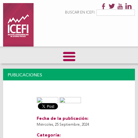
Pasar al
contenido
Formulario de
Buscar
BUSCAR EN ICEFI:
principal
búsqueda
PUBLICACIONES
Fecha de la publicación:
Miércoles, 25 Septiembre, 2024
Categoría: