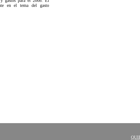
 y gastos para el 2008. El
ente en el tema del gasto
QUI