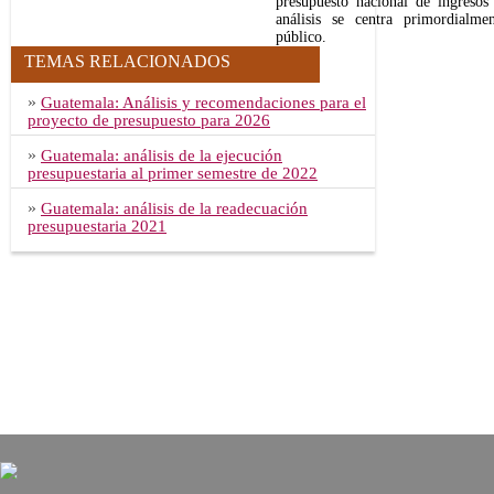
presupuesto nacional de ingresos
análisis se centra primordialm
público.
TEMAS RELACIONADOS
»
Guatemala: Análisis y recomendaciones para el
proyecto de presupuesto para 2026
»
Guatemala: análisis de la ejecución
presupuestaria al primer semestre de 2022
»
Guatemala: análisis de la readecuación
presupuestaria 2021