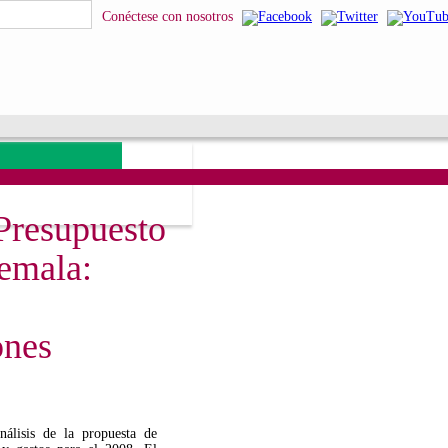
Conéctese con nosotros
Presupuesto
emala:
ones
nálisis de la propuesta de