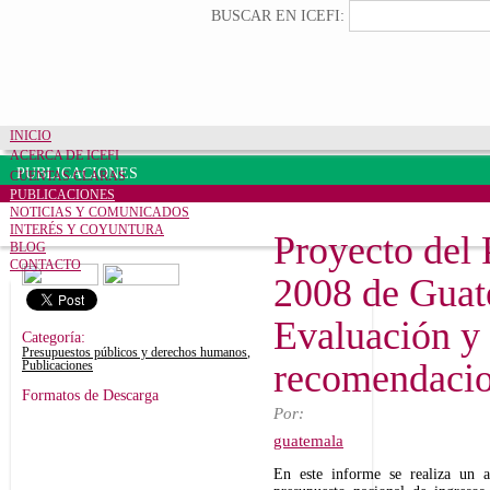
Pasar al contenido principal
Formulario de búsqueda
Buscar
BUSCAR EN ICEFI:
INICIO
ACERCA DE ICEFI
PUBLICACIONES
CUENTAS CLARAS
PUBLICACIONES
NOTICIAS Y COMUNICADOS
INTERÉS Y COYUNTURA
Proyecto del 
BLOG
CONTACTO
2008 de Guat
Evaluación y
Categoría:
Presupuestos públicos y derechos humanos
,
recomendaci
Publicaciones
Formatos de Descarga
Por:
guatemala
En este informe se realiza un a