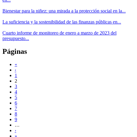
Bienestar para la niñez: una mirada a la protección social en la...
La suficiencia y la sostenibilidad de las finanzas públicas en...
Cuarto informe de monitoreo de enero a marzo de 2023 del
presupuesto...
Páginas
«
‹
1
2
3
4
5
6
7
8
9
…
›
»