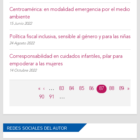
Centroamérica: en modalidad emergencia por el medio
ambiente
15 Junio 2022
Política fiscal inclusiva, sensible al género y para las niñas
24 Agosto 2022
Corresponsabilidad en cuidados infantiles, pilar para
empoderar a las mujeres
14 Octubre 2022
Páginas
«
‹
…
83
84
85
86
87
88
89
›
»
90
91
…
REDES SOCIALES DEL AUTOR