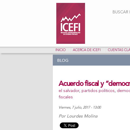
Form
BUSCAR E
INICIO
ACERCA DE ICEFI
CUENTAS CL
BLOG
Acuerdo fiscal y “democr
el salvador
,
partidos políticos
,
democ
fiscales
viernes, 7 julio, 2017 - 13:00
Por
Lourdes Molina