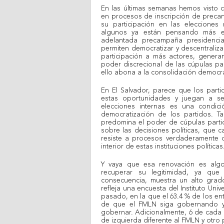
En las últimas semanas hemos visto 
en procesos de inscripción de precan
su participación en las elecciones
algunos ya están pensando más e
adelantada precampaña presidencia
permiten democratizar y descentralizar
participación a más actores, genera
poder discrecional de las cúpulas par
ello abona a la consolidación democrá
En El Salvador, parece que los parti
estas oportunidades y juegan a se
elecciones internas es una condici
democratización de los partidos. 
predomina el poder de cúpulas parti
sobre las decisiones políticas, que c
resiste a procesos verdaderamente d
interior de estas instituciones políticas
Y vaya que esa renovación es alg
recuperar su legitimidad, ya qu
consecuencia, muestra un alto grado 
refleja una encuesta del Instituto Uni
pasado, en la que el 63.4 % de los en
de que el FMLN siga gobernando y
gobernar. Adicionalmente, 6 de cada 
de izquierda diferente al FMLN y otro