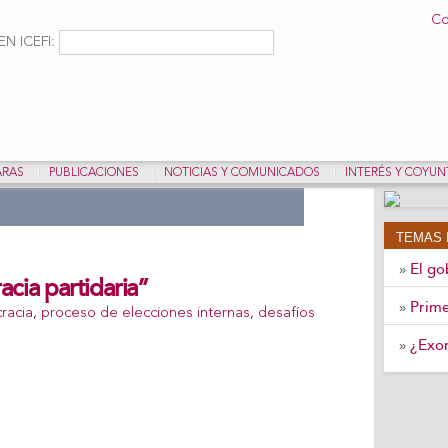
Pasar al
Co
contenido
ulario de búsqueda
Buscar
N ICEFI:
principal
ARAS
PUBLICACIONES
NOTICIAS Y COMUNICADOS
INTERÉS Y COYU
TEMAS 
El go
»
acia partidaria”
Prime
»
racia
,
proceso de elecciones internas
,
desafíos
¿Exon
»