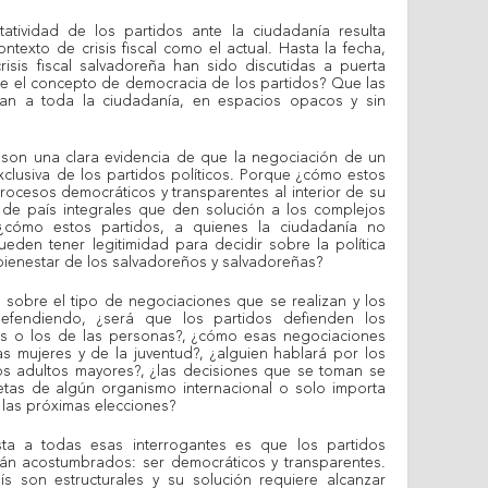
tatividad de los partidos ante la ciudadanía resulta
texto de crisis fiscal como el actual. Hasta la fecha,
risis fiscal salvadoreña han sido discutidas a puerta
se el concepto de democracia de los partidos? Que las
an a toda la ciudadanía, en espacios opacos y sin
 son una clara evidencia de que la negociación de un
xclusiva de los partidos políticos. Porque ¿cómo estos
rocesos democráticos y transparentes al interior de su
 de país integrales que den solución a los complejos
 ¿cómo estos partidos, a quienes la ciudadanía no
den tener legitimidad para decidir sobre la política
 bienestar de los salvadoreños y salvadoreñas?
sobre el tipo de negociaciones que se realizan y los
efendiendo, ¿será que los partidos defienden los
as o los de las personas?, ¿cómo esas negociaciones
s mujeres y de la juventud?, ¿alguien hablará por los
 los adultos mayores?, ¿las decisiones que se toman se
etas de algún organismo internacional o solo importa
 las próximas elecciones?
ta a todas esas interrogantes es que los partidos
tán acostumbrados: ser democráticos y transparentes.
ís son estructurales y su solución requiere alcanzar