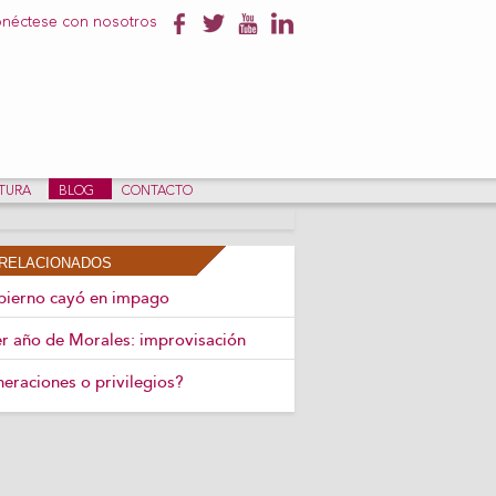
néctese con nosotros
NTURA
BLOG
CONTACTO
RELACIONADOS
bierno cayó en impago
r año de Morales: improvisación
eraciones o privilegios?