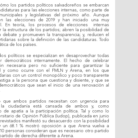
cómo los partidos políticos salvadoreños se embarcan
didaturas para las elecciones internas, como parte de
 municipales y legislativas del próximo año. Aunque
n las elecciones de 2019 y han iniciado una muy
l. En teoría, los procesos de elecciones internas
 la estructura de los partidos; abren la posibilidad de
n debate y promueven la transparencia; y, reducen el
tidarias sobre la definición de las candidaturas. Todo
tica de los países.
dos políticos se especializan en desaprovechar todas
r democráticos internamente. El hecho de celebrar
ón necesaria pero no suficiente para garantizar la
Tal y como ocurre con el FMLN y Arena, en los que
darias con un control monopólico y poco transparente
astiga a la persona que cuestiona y disiente, y que se
emocráticos que sean el inicio de una renovación al
.
o que ambos partidos necesitan con urgencia para
e la ciudadanía está cansada de ambos y, como
de apatía a la participación política. Tal y como lo
versitario de Opinión Pública (Iudop), publicada en junio
trevistados manifestó su desacuerdo con la posibilidad
 un 68.1 % mostró oposición a que Arena vuelva a
10 personas consideran que es necesario otro partido
 partido de derecha diferente a Arena.