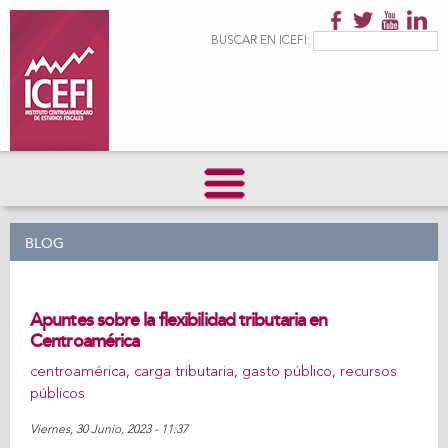
Pasar al
contenido
Formulario de
Buscar
BUSCAR EN ICEFI:
principal
búsqueda
BLOG
Apuntes sobre la flexibilidad tributaria en
Centroamérica
centroamérica
,
carga tributaria
,
gasto público
,
recursos
públicos
Viernes, 30 Junio, 2023 - 11:37