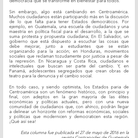
democracia que se transforme en bienestar para todos.
Sin embargo, algo está cambiando en Centroamérica.
Muchos ciudadanos están participando más en la discusión
de lo que falta para tener Estados democráticos. Por
ejemplo, en Guatemala, una escuela de ciudadanos y una
maestría en política fiscal para el desarrollo, a la que se
suma protesta y propuesta ciudadana; En El Salvador, un
gobierno que está dispuesto a escuchar las cosas que
debe mejorar, junto a estudiantes que se están
organizando para la acción; en Honduras, movimientos
sociales que reclaman tozudamente por justicia a pesar de
la represión. En Nicaragua y Costa Rica, ciudadanos e
intelectuales que buscan ser parte del cambio. Y, en
Panamá, adolescentes segregados que crean obras de
teatro para la denuncia y el cambio social.
En todo caso, y siendo optimista, los Estados paria de
Centroamérica son un fenómeno histórico, con principio y
final, con adeptos en la gran mayoría de las élites
económicas y políticas actuales, pero con una nueva
comunidad de ciudadanos que, con ahínco, podrán llegar
a delinear un horizonte con reformas económicas, sociales
y políticas que modernicen y democraticen esta región.
¡Qué así sea!
Esta columna fue publicada el 27 de mayo de 2016 en la
revista Contrapoder de Guatemala