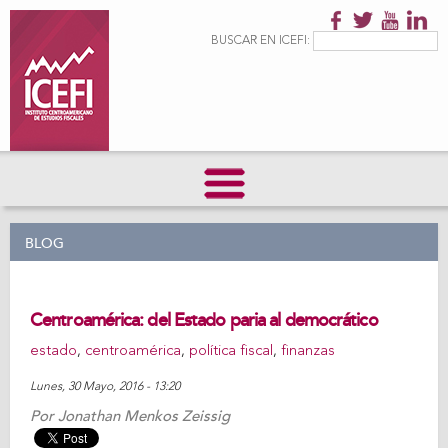
Pasar al
contenido
Formulario de
Buscar
BUSCAR EN ICEFI:
principal
búsqueda
BLOG
Centroamérica: del Estado paria al democrático
estado
,
centroamérica
,
política fiscal
,
finanzas
Lunes, 30 Mayo, 2016 - 13:20
Por
Jonathan Menkos Zeissig