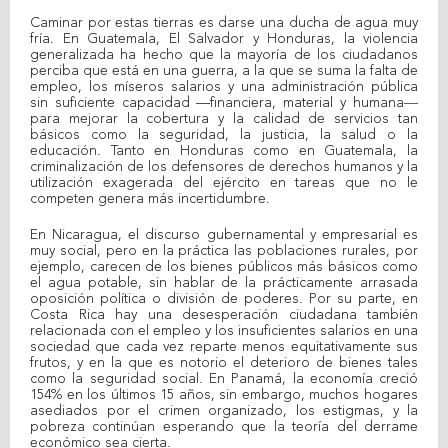
Caminar por estas tierras es darse una ducha de agua muy
fría. En Guatemala, El Salvador y Honduras, la violencia
generalizada ha hecho que la mayoría de los ciudadanos
perciba que está en una guerra, a la que se suma la falta de
empleo, los míseros salarios y una administración pública
sin suficiente capacidad —financiera, material y humana―
para mejorar la cobertura y la calidad de servicios tan
básicos como la seguridad, la justicia, la salud o la
educación. Tanto en Honduras como en Guatemala, la
criminalización de los defensores de derechos humanos y la
utilización exagerada del ejército en tareas que no le
competen genera más incertidumbre.
En Nicaragua, el discurso gubernamental y empresarial es
muy social, pero en la práctica las poblaciones rurales, por
ejemplo, carecen de los bienes públicos más básicos como
el agua potable, sin hablar de la prácticamente arrasada
oposición política o división de poderes. Por su parte, en
Costa Rica hay una desesperación ciudadana también
relacionada con el empleo y los insuficientes salarios en una
sociedad que cada vez reparte menos equitativamente sus
frutos, y en la que es notorio el deterioro de bienes tales
como la seguridad social. En Panamá, la economía creció
154% en los últimos 15 años, sin embargo, muchos hogares
asediados por el crimen organizado, los estigmas, y la
pobreza continúan esperando que la teoría del derrame
económico sea cierta.