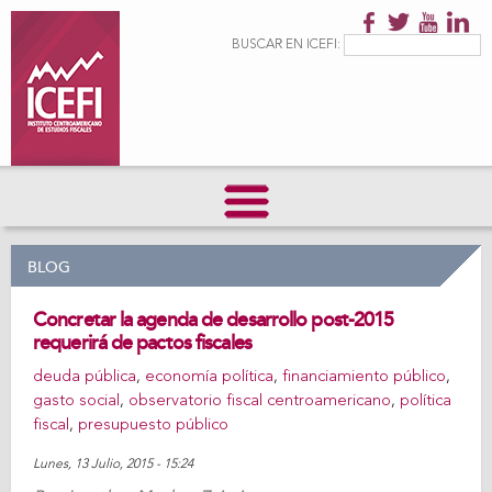
Pasar al
contenido
Formulario de
Buscar
BUSCAR EN ICEFI:
principal
búsqueda
BLOG
Concretar la agenda de desarrollo post-2015
requerirá de pactos fiscales
deuda pública
,
economía política
,
financiamiento público
,
gasto social
,
observatorio fiscal centroamericano
,
política
fiscal
,
presupuesto público
Lunes, 13 Julio, 2015 - 15:24