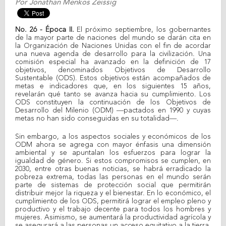
Por
Jonathan Menkos Zeissig
No. 26 - Época II.
El próximo septiembre, los gobernantes
de la mayor parte de naciones del mundo se darán cita en
la Organización de Naciones Unidas con el fin de acordar
una nueva agenda de desarrollo para la civilización. Una
comisión especial ha avanzado en la definición de 17
objetivos, denominados Objetivos de Desarrollo
Sustentable (ODS). Estos objetivos están acompañados de
metas e indicadores que, en los siguientes 15 años,
revelarán qué tanto se avanza hacia su cumplimiento. Los
ODS constituyen la continuación de los Objetivos de
Desarrollo del Milenio (ODM) ―pactados en 1990 y cuyas
metas no han sido conseguidas en su totalidad―.
Sin embargo, a los aspectos sociales y económicos de los
ODM ahora se agrega con mayor énfasis una dimensión
ambiental y se apuntalan los esfuerzos para lograr la
igualdad de género. Si estos compromisos se cumplen, en
2030, entre otras buenas noticias, se habrá erradicado la
pobreza extrema, todas las personas en el mundo serán
parte de sistemas de protección social que permitirán
distribuir mejor la riqueza y el bienestar. En lo económico, el
cumplimiento de los ODS, permitirá lograr el empleo pleno y
productivo y el trabajo decente para todos los hombres y
mujeres. Asimismo, se aumentará la productividad agrícola y
se asegurará a las personas un acceso equitativo a la tierra.