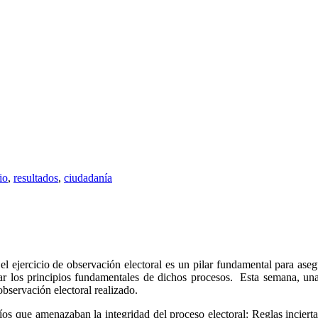
io
,
resultados
,
ciudadanía
 ejercicio de observación electoral es un pilar fundamental para asegur
rar los principios fundamentales de dichos procesos. Esta semana, un
observación electoral realizado.
os que amenazaban la integridad del proceso electoral: Reglas inciertas