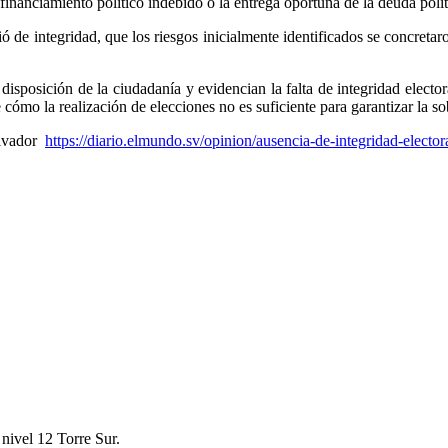
 financiamiento político indebido o la entrega oportuna de la deuda polít
ió de integridad, que los riesgos inicialmente identificados se concreta
disposición de la ciudadanía y evidencian la falta de integridad elect
e cómo la realización de elecciones no es suficiente para garantizar la s
alvador
https://diario.elmundo.sv/opinion/ausencia-de-integridad-elector
nivel 12 Torre Sur.