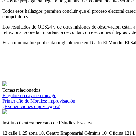
casos de propaganda ilegal o de garantizar el control efectivo sobre el
Todos esos hallazgos permiten concluir que el proceso electoral carec
competidores.
Los resultados de OES24 y de otras misiones de observación están a 
reflexionar sobre la importancia de contar con elecciones íntegras y d
Esta columna fue publicada originalmente en Diario El Mundo, El S
Temas relacionados
El gobierno cayó en impago
Primer año de Morales: improvisación
¿Exoneraciones o privilegios?
Instituto Centroamericano de Estudios Fiscales
12 calle 1-25 zona 10, Centro Empresarial Géminis 10. Oficina 1214, 