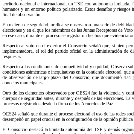
territorio nacional e internacional, un TSE con autonomía limitada, f
humanos y un entorno político polarizado. Estos desafíos y riesgos i
final de observación.
En materia de seguridad jurídica se observaron una serie de debilidade
elecciones y en el que los miembros de las Juntas Receptoras de Voto 
en ese caso, durante el proceso se registraron hechos que evidenciaro
Respecto al voto en el exterior el Consorcio señaló que, si bien per
implementadora, el rol del partido oficial en la administración de
respuesta.
Respecto a las condiciones de competitividad y equidad, Observa subr
condiciones asimétricas e inequitativas en la contienda electoral, que a
de observación de largo plazo del Consorcio, que documentó 474 pos
concejos municipales.
Otro de los elementos observados por OES24 fue la violencia y confl
cuerpos de seguridad antes, durante y después de las elecciones. La 
procesos registrados desde la firma de los Acuerdos de Paz.
OES24 señaló que durante el proceso electoral el uso de las redes socia
desempeñó un papel crucial en la configuración de la opinión pública 
El Consorcio destacó la limitada autonomía del TSE y demás organism