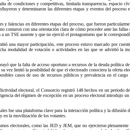
alta de condiciones y competitivas, limitada transparencia, espacio cí
nfluyeron y determinaron las diferentes etapas y eventos del proceso el
s y falencias en diferentes etapas del proceso, que fueron particularme
no contaron con una orientación clara de cómo proceder ante las fallas 
n a un TSE ausente y que no ejerció el protagonismo que le correspondí
mitió una mayor participación, este proceso estuvo marcado por cuesti
 dicha modalidad de votación o actividades en las que se advirtió la 
ayó que la falta de acceso oportuno a recursos de la deuda política det
 su vez limitó la posibilidad de que el electorado conociera la oferta ele
ibles casos de uso de recursos públicos y prevalencia en el cargo pa
ictividad electoral, el Consorcio registró 148 hechos en un periodo d
vigencia del régimen de excepción en un proceso electoral introdujo un
les fue una plataforma clave para la interacción política y la difusión 
y en la movilización de los votantes.
os electorales, como las JED y JEM, que no ejercieron plenamente su 