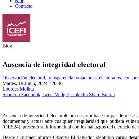
Blog
Contacto
Blog
Ausencia de integridad electoral
Observación electoral
,
transparencia
,
votaciones
,
electorados
,
consorc
Martes, 18 Junio, 2024 - 20:36
Lourdes Molina
Share on Facebook
Tweet Widget
Linkedin Share Button
Ausencia de integridad electoral
Como escribí hace un par de meses, el
documentar y actuar ante cualquier irregularidad que pudiera vulne
(OES24), presentó su informe final con los hallazgos del ejercicio de 
Desde su primer informe Observa El Salvador identificó varios desafí