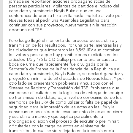
jornada se reportaron acciones propagandísticas de
personas particulares, vigilantes de partidos e incluso del
candidato y presidente Nayib Bukele que en una
conferencia de prensa hizo un llamado implícito al voto por
Nuevas Ideas al pedir una Asamblea Legislativa para
continuar con sus proyectos, nuevamente sin la reacción
oportuna del TSE.
Pero luego llegó el momento del proceso de escrutinio y
transmisión de los resultados. Por una parte, mientras las y
los ciudadanos que integraron las 8,562 JRV aún contaban
los votos y pese a que hay prohibiciones explícitas en los
artículos 175 y 176 la CID Gallup presentó una encuesta a
boca de urna que rápidamente fue divulgada por la
Secretaría de Prensa de la Presidencia de la República y el
candidato y presidente, Nayib Bukele, se declaró ganador y
proyectó un mínimo de 58 diputados de Nuevas Ideas. Y por
otro lado se presentaron problemas vinculados con el
Sistema de Registro y Transmisión del TSE. Problemas que
van desde dificultades en la logística de entrega del equipo
de transmisión de datos; bajo nivel de conocimiento de los
miembros de las JRV de cómo utilizarlo; falta de papel de
seguridad para la impresión de las actas en las JRV y la
consecuente necesidad de levantamiento de actas de cierre
y escrutinio a mano, y que explica parcialmente la
prolongada dilación del proceso de escrutinio preliminar;
dificultades con la carga de votos en el sistema de
transmisión, lo cual se vio reflejado en la inconsistencia