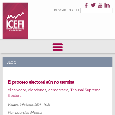
Pasar al
contenido
Formulario de
Buscar
BUSCAR EN ICEFI:
principal
búsqueda
BLOG
El proceso electoral aún no termina
el salvador
,
elecciones
,
democracia
,
Tribunal Supremo
Electoral
Viernes, 9 Febrero, 2024 - 16:31
Por
Lourdes Molina