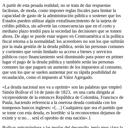
A partir de esta pesada realidad, no se trata de dar respuestas
facilonas, de moda, como imponer reglas fiscales para limitar la
capacidad de gasto de la administración pública o sostener que los
Estados pueden utilizar algún extrafinancimiento de la tarjeta de
crédito pública, sin advertir las consecuencias que en el corto y
mediano plazo tendrá para la sociedad las decisiones que se tomen
ahora. De algo se puede estar seguro en Centroamérica si la política
fiscal retorna a la normalidad: los acreedores no son los que sufrirán
por la mala gestión de la deuda pública, serán las personas comunes
y corrientes que verán limitado su acceso a bienes y servicios
públicos cuyo financiamiento será disminuido para poner en primer
lugar el pago de la deuda pública y también serán las personas
comunes las que paguen un aumento de los impuestos al consumo,
que son los que se suelen aumentar por su rápida posibilidad de
recaudación, como el impuesto al Valor Agregado.
«La deuda nacional nos va a oprimir» son las palabras que empleó
Simón Bolívar el 14 de junio de 1823, en una carta dirigida al
vicepresidente de la entonces República de Colombia, Francisco de
Paula, haciendo referencia a la onerosa deuda contraída con los
tramposos bancos ingleses: «[…] Cualquiera que sea el partido que
se tome con esta deuda, es horrible: si la reconocemos dejamos de
existir y si no… será el oprobio de esta nación».1
Bolívar anticipándose a las teorías del desarrollo, tenía muy clara la