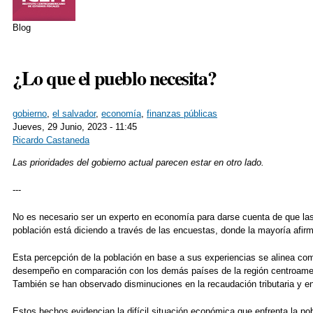
Blog
¿Lo que el pueblo necesita?
gobierno
,
el salvador
,
economía
,
finanzas públicas
Jueves, 29 Junio, 2023 - 11:45
Ricardo Castaneda
Share on Facebook
Tweet Widget
Linkedin Share Button
Las prioridades del gobierno actual parecen estar en otro lado.
---
No es necesario ser un experto en economía para darse cuenta de que las 
población está diciendo a través de las encuestas, donde la mayoría afir
Esta percepción de la población en base a sus experiencias se alinea c
desempeño en comparación con los demás países de la región centroameri
También se han observado disminuciones en la recaudación tributaria y e
Estos hechos evidencian la difícil situación económica que enfrenta la po