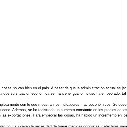
cosas no van bien en el país. A pesar de que la administración actual se jact
ma que su situación económica se mantiene igual o incluso ha empeorado, tal 
ompletamente con lo que muestran los indicadores macroeconómicos. Se obser
cana. Además, se ha registrado un aumento constante en los precios de los 
n las exportaciones. Para empeorar las cosas, ha habido un incremento en l
blación y subrayan la necesidad de tomar medidas concretas y efectivas para r