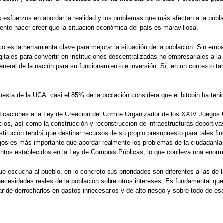
us esfuerzos en abordar la realidad y los problemas que más afectan a la po
ente hacer creer que la situación económica del país es maravillosa.
 es la herramienta clave para mejorar la situación de la población. Sin embar
tales para convertir en instituciones descentralizadas no empresariales a la
neral de la nación para su funcionamiento e inversión. Sí, en un contexto tan
uesta de la UCA: casi el 85% de la población considera que el bitcoin ha ten
ficaciones a la Ley de Creación del Comité Organizador de los XXIV Juegos 
cios, así como la construcción y reconstrucción de infraestructuras deportiva
nstitución tendrá que destinar recursos de su propio presupuesto para tales fi
juegos es más importante que abordar realmente los problemas de la ciudadaní
mientos establecidos en la Ley de Compras Públicas, lo que conlleva una enor
ue escucha al pueblo, en lo concreto sus prioridades son diferentes a las de
s necesidades reales de la población sobre otros intereses. Es fundamental qu
r de derrocharlos en gastos innecesarios y de alto riesgo y sobre todo de esc