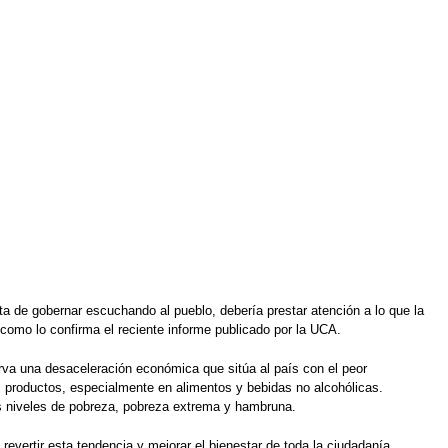
a de gobernar escuchando al pueblo, debería prestar atención a lo que la
como lo confirma el reciente informe publicado por la UCA.
va una desaceleración económica que sitúa al país con el peor
productos, especialmente en alimentos y bebidas no alcohólicas.
os niveles de pobreza, pobreza extrema y hambruna.
evertir esta tendencia y mejorar el bienestar de toda la ciudadanía.