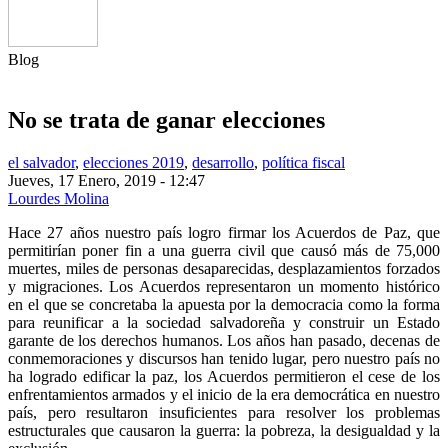
Blog
No se trata de ganar elecciones
el salvador
,
elecciones 2019
,
desarrollo
,
política fiscal
Jueves, 17 Enero, 2019 - 12:47
Lourdes Molina
Share on Facebook
Tweet Widget
Linkedin Share Button
Hace 27 años nuestro país logro firmar los Acuerdos de Paz, que
permitirían poner fin a una guerra civil que causó más de 75,000
muertes, miles de personas desaparecidas, desplazamientos forzados
y migraciones. Los Acuerdos representaron un momento histórico
en el que se concretaba la apuesta por la democracia como la forma
para reunificar a la sociedad salvadoreña y construir un Estado
garante de los derechos humanos. Los años han pasado, decenas de
conmemoraciones y discursos han tenido lugar, pero nuestro país no
ha logrado edificar la paz, los Acuerdos permitieron el cese de los
enfrentamientos armados y el inicio de la era democrática en nuestro
país, pero resultaron insuficientes para resolver los problemas
estructurales que causaron la guerra: la pobreza, la desigualdad y la