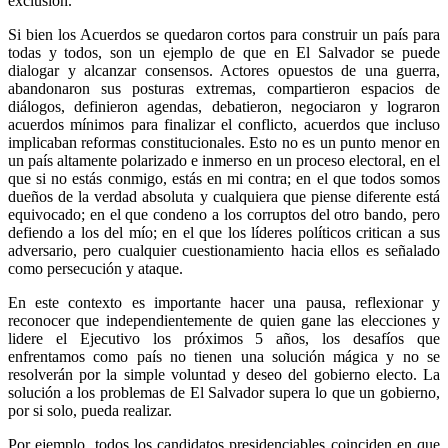
exclusión.
Si bien los Acuerdos se quedaron cortos para construir un país para
todas y todos, son un ejemplo de que en El Salvador se puede
dialogar y alcanzar consensos. Actores opuestos de una guerra,
abandonaron sus posturas extremas, compartieron espacios de
diálogos, definieron agendas, debatieron, negociaron y lograron
acuerdos mínimos para finalizar el conflicto, acuerdos que incluso
implicaban reformas constitucionales. Esto no es un punto menor en
un país altamente polarizado e inmerso en un proceso electoral, en el
que si no estás conmigo, estás en mi contra; en el que todos somos
dueños de la verdad absoluta y cualquiera que piense diferente está
equivocado; en el que condeno a los corruptos del otro bando, pero
defiendo a los del mío; en el que los líderes políticos critican a sus
adversario, pero cualquier cuestionamiento hacia ellos es señalado
como persecución y ataque.
En este contexto es importante hacer una pausa, reflexionar y
reconocer que independientemente de quien gane las elecciones y
lidere el Ejecutivo los próximos 5 años, los desafíos que
enfrentamos como país no tienen una solución mágica y no se
resolverán por la simple voluntad y deseo del gobierno electo. La
solución a los problemas de El Salvador supera lo que un gobierno,
por si solo, pueda realizar.
Por ejemplo, todos los candidatos presidenciables coinciden en que