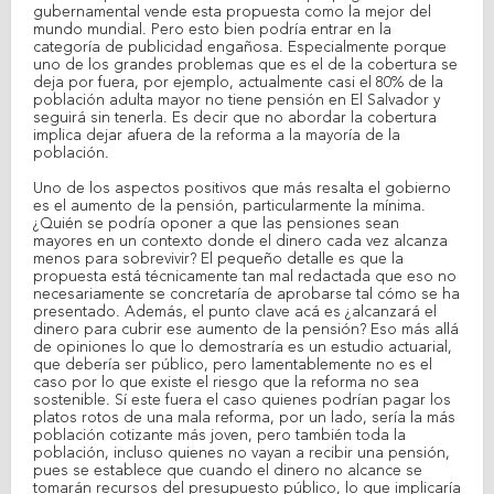
gubernamental vende esta propuesta como la mejor del
mundo mundial. Pero esto bien podría entrar en la
categoría de publicidad engañosa. Especialmente porque
uno de los grandes problemas que es el de la cobertura se
deja por fuera, por ejemplo, actualmente casi el 80% de la
población adulta mayor no tiene pensión en El Salvador y
seguirá sin tenerla. Es decir que no abordar la cobertura
implica dejar afuera de la reforma a la mayoría de la
población.
Uno de los aspectos positivos que más resalta el gobierno
es el aumento de la pensión, particularmente la mínima.
¿Quién se podría oponer a que las pensiones sean
mayores en un contexto donde el dinero cada vez alcanza
menos para sobrevivir? El pequeño detalle es que la
propuesta está técnicamente tan mal redactada que eso no
necesariamente se concretaría de aprobarse tal cómo se ha
presentado. Además, el punto clave acá es ¿alcanzará el
dinero para cubrir ese aumento de la pensión? Eso más allá
de opiniones lo que lo demostraría es un estudio actuarial,
que debería ser público, pero lamentablemente no es el
caso por lo que existe el riesgo que la reforma no sea
sostenible. Sí este fuera el caso quienes podrían pagar los
platos rotos de una mala reforma, por un lado, sería la más
población cotizante más joven, pero también toda la
población, incluso quienes no vayan a recibir una pensión,
pues se establece que cuando el dinero no alcance se
tomarán recursos del presupuesto público, lo que implicaría