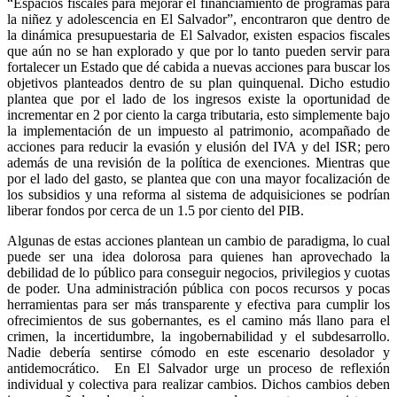
“Espacios fiscales para mejorar el financiamiento de programas para
la niñez y adolescencia en El Salvador”, encontraron que dentro de
la dinámica presupuestaria de El Salvador, existen espacios fiscales
que aún no se han explorado y que por lo tanto pueden servir para
fortalecer un Estado que dé cabida a nuevas acciones para buscar los
objetivos planteados dentro de su plan quinquenal. Dicho estudio
plantea que por el lado de los ingresos existe la oportunidad de
incrementar en 2 por ciento la carga tributaria, esto simplemente bajo
la implementación de un impuesto al patrimonio, acompañado de
acciones para reducir la evasión y elusión del IVA y del ISR; pero
además de una revisión de la política de exenciones. Mientras que
por el lado del gasto, se plantea que con una mayor focalización de
los subsidios y una reforma al sistema de adquisiciones se podrían
liberar fondos por cerca de un 1.5 por ciento del PIB.
Algunas de estas acciones plantean un cambio de paradigma, lo cual
puede ser una idea dolorosa para quienes han aprovechado la
debilidad de lo público para conseguir negocios, privilegios y cuotas
de poder. Una administración pública con pocos recursos y pocas
herramientas para ser más transparente y efectiva para cumplir los
ofrecimientos de sus gobernantes, es el camino más llano para el
crimen, la incertidumbre, la ingobernabilidad y el subdesarrollo.
Nadie debería sentirse cómodo en este escenario desolador y
antidemocrático. En El Salvador urge un proceso de reflexión
individual y colectiva para realizar cambios. Dichos cambios deben