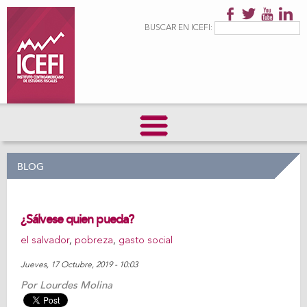
Pasar al
contenido
Formulario de
Buscar
BUSCAR EN ICEFI:
principal
búsqueda
BLOG
¿Sálvese quien pueda?
el salvador
,
pobreza
,
gasto social
Jueves, 17 Octubre, 2019 - 10:03
Por
Lourdes Molina