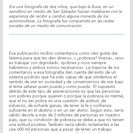
Era una fotografía de dos niños, que bajo la lluvia, en un
semáforo en medio de San Salvador hacían malabares con la
esperanza de recibir a cambio alguna moneda de los
automovilistas. La fotografía fue compartida en las redes
sociales de un medio de comunicación.
Esa publicación recibió comentarios como «les gusta dar
lástima para que les den dinero», « ¿pobreza? Viveza», «eso
es trabajar con dignidad», «pobres y ricos siempre
habremos y ambos somos necesarios». La mayoría de los
comentarios a esa fotografía dan cuenta del éxito de un
sistema podrido que ha sido capaz de que olvidemos el
sentido de vivir en sociedad y de convencernos de vivir bajo
el lema
sálvese quien pueda y como pueda
. El supuesto
detrás de este tipo de aseveraciones es que las personas
son pobres porque quieren o porque la pobreza es mental,
que el no ser pobre es una cuestión de actitud, de
esfuerzo, de echarle ganas, de tener la fe y confianza
suficiente en el destino o en un ser divino. Según esto, sería
válido decirle a más de 2 millones de personas en nuestro
país, que su condición de pobreza se debe a que no tienen
una actitud positiva. También sería válido reclamarles a las
casi 600 mil personas que a pesar de tener un trabajo