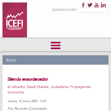
Pasar al
contenido
Formulario de
Buscar
BUSCAR EN ICEFI:
principal
búsqueda
BLOG
Silencio ensordecedor
el salvador
,
Nayib Bukele
,
ciudadanía
,
Propaganda
,
economía
Jueves, 15 Junio, 2023 - 11:07
Por
Ricardo Castaneda