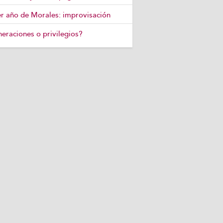
r año de Morales: improvisación
eraciones o privilegios?