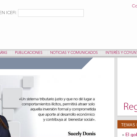
Pasar al
Co
contenido
ulario de búsqueda
Buscar
N ICEFI:
principal
ARAS
PUBLICACIONES
NOTICIAS Y COMUNICADOS
INTERÉS Y COYU
TEMAS 
El go
»