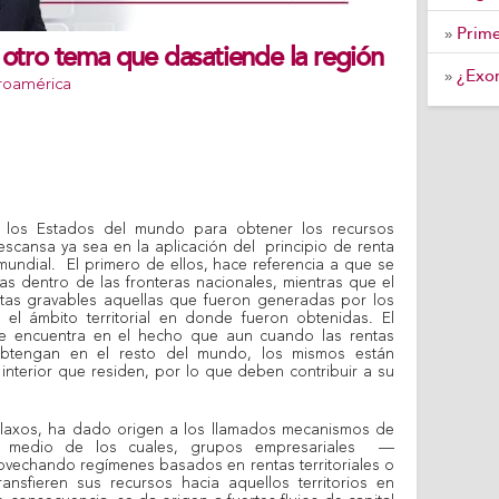
Prime
»
, otro tema que dasatiende la región
¿Exon
»
roamérica
 los Estados del mundo para obtener los recursos
escansa ya sea en la aplicación del principio de renta
ta mundial. El primero de ellos, hace referencia a que se
as dentro de las fronteras nacionales, mientras que el
tas gravables aquellas que fueron generadas por los
r el ámbito territorial en donde fueron obtenidas. El
 se encuentra en el hecho que aun cuando las rentas
obtengan en el resto del mundo, los mismos están
interior que residen, por lo que deben contribuir a su
os laxos, ha dado origen a los llamados mecanismos de
 por medio de los cuales, grupos empresariales —
vechando regímenes basados en rentas territoriales o
ransfieren sus recursos hacia aquellos territorios en