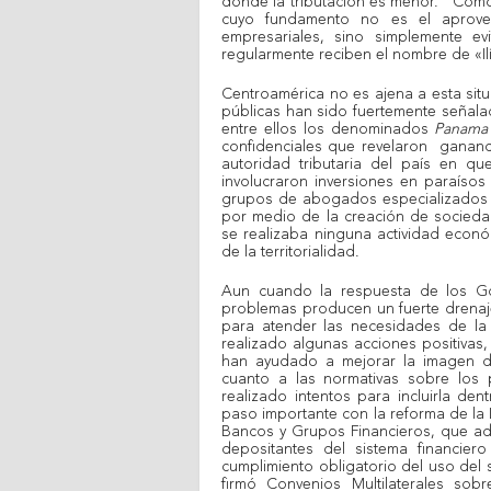
donde la tributación es menor. Como 
cuyo fundamento no es el aprove
empresariales, sino simplemente ev
regularmente reciben el nombre de «Ilí
Centroamérica no es ajena a esta sit
públicas han sido fuertemente señalad
entre ellos los denominados
Panama
confidenciales que revelaron gananci
autoridad tributaria del país en q
involucraron inversiones en paraís
grupos de abogados especializados en 
por medio de la creación de socied
se realizaba ninguna actividad econ
de la territorialidad.
Aun cuando la respuesta de los Go
problemas producen un fuerte drenaje
para atender las necesidades de la
realizado algunas acciones positivas,
han ayudado a mejorar la imagen de
cuanto a las normativas sobre los 
realizado intentos para incluirla d
paso importante con la reforma de la L
Bancos y Grupos Financieros, que adi
depositantes del sistema financier
cumplimiento obligatorio del uso del s
firmó Convenios Multilaterales sobr