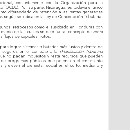
nacional, conjuntamente con la Organización para la
o (OCDE). Por su parte, Nicaragua, es todavía el único
ento diferenciado de retención a las rentas generadas
»
, según se indica en la Ley de Concertación Tributaria.
lgunos retrocesos como el suscitado en Honduras con
or medio de las cuales se dejó fuera concepto de
renta
s flujos de capitales ilícitos.
para lograr sistemas tributarios más justos y dentro de
s seguros en el combate a la
«Planificación Tributaria
 que no pagan impuestos y resta recursos que pueden
a de programas públicos que potencien el crecimiento
s y eleven el bienestar social en el corto, mediano y