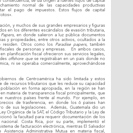
consecuencia, se da origen a fuertes flujos de capital
chamiento normal de las capacidades productivas
itar el pago de impuestos. Estos flujos de capital
citos».
uación, y muchos de sus grandes empresarios y figuras
os en los diferentes escándalos de evasión tributaria,
 Papers
, en donde salieron a luz pública documentos
as y propiedades, entre otros activos, ocultados a la
ue residen. Otros como los
Paradise papers
, también
os fiscales de personas y empresas. En ambos casos,
planificación fiscal ofrecieron sus servicios legales,
ades
offshore que
se registraban en un país donde no
ómica, ni se operaba comercialmente, aprovechándose
biernos de Centroamérica ha sido limitada y estos
 de recursos tributarios que les reduce su capacidad
 población en forma apropiada, en la región se han
 en materia de transparencia fiscal principalmente, que
 nuestros países frente al mundo. Por ejemplo, en
precios de trasferencia, en donde los 6 países han
entro de sus legislaciones. Además, Guatemala dio un
ey Orgánica de la SAT, el Código Tributario y la Ley de
cionó la facultad para requerir documentación de los
o nacional. Costa Rica, por su parte, implementó el
istema de facturación electrónica, mientras El Salvador
e Asistencia Administrativa Mutua en materia fiscal,