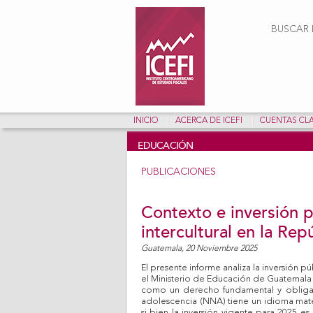
Form
BUSCAR E
INICIO
ACERCA DE ICEFI
CUENTAS CL
EDUCACIÓN
PUBLICACIONES
Contexto e inversión p
intercultural en la Re
Guatemala,
20 Noviembre 2025
El presente informe analiza la inversión pú
el Ministerio de Educación de Guatemala
como un derecho fundamental y obligac
adolescencia (NNA) tiene un idioma matern
si bien la inversión vigente para 2025 e