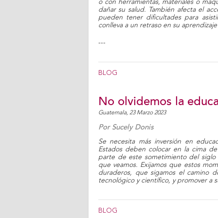
o con herramientas, materiales o maqu
dañar su salud. También afecta el acc
pueden tener dificultades para asist
conlleva a un retraso en su aprendizaje 
---
BLOG
No olvidemos la educ
Guatemala,
23 Marzo 2023
Por
Sucely Donis
Se necesita más inversión en educaci
Estados deben colocar en la cima de 
parte de este sometimiento del siglo
que veamos. Exijamos que estos moment
duraderos, que sigamos el camino de 
tecnológico y científico, y promover a 
BLOG