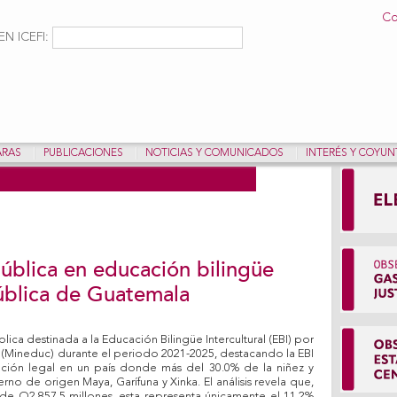
Pasar al
Co
contenido
ulario de búsqueda
Buscar
N ICEFI:
principal
ARAS
PUBLICACIONES
NOTICIAS Y COMUNICADOS
INTERÉS Y COYU
ública en educación bilingüe
pública de Guatemala
blica destinada a la Educación Bilingüe Intercultural (EBI) por
 (Mineduc) durante el periodo 2021-2025, destacando la EBI
ión legal en un país donde más del 30.0% de la niñez y
o de origen Maya, Garífuna y Xinka. El análisis revela que,
s de Q2,857.5 millones, esta representa únicamente el 11.2%