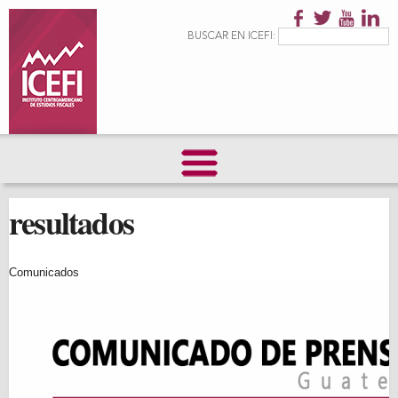
Pasar al
contenido
Formulario de
Buscar
BUSCAR EN ICEFI:
principal
búsqueda
resultados
Comunicados