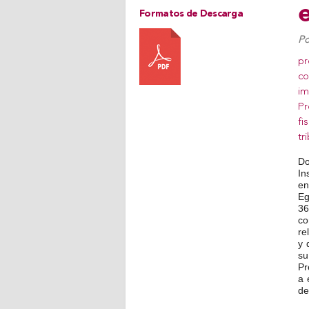
e
Formatos de Descarga
Po
pr
co
im
Pr
fi
tr
Do
In
en
Eg
36
co
re
y 
s
Pr
a 
de