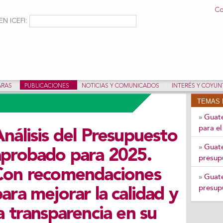
Pasar al
Co
contenido
ulario de búsqueda
Buscar
N ICEFI:
principal
ARAS
PUBLICACIONES
NOTICIAS Y COMUNICADOS
INTERÉS Y COYU
TEMAS 
Guate
»
para e
nálisis del Presupuesto
Guate
»
aprobado para 2025.
presup
Con recomendaciones
Guate
»
presup
ara mejorar la calidad y
a transparencia en su