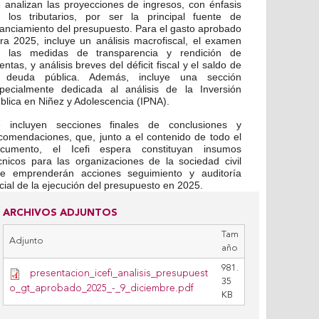
 analizan las proyecciones de ingresos, con énfasis
 los tributarios, por ser la principal fuente de
nanciamiento del presupuesto. Para el gasto aprobado
ra 2025, incluye un análisis macrofiscal, el examen
 las medidas de transparencia y rendición de
entas, y análisis breves del déficit fiscal y el saldo de
 deuda pública. Además, incluye una sección
pecialmente dedicada al análisis de la Inversión
blica en Niñez y Adolescencia (IPNA).
 incluyen secciones finales de conclusiones y
comendaciones, que, junto a el contenido de todo el
cumento, el Icefi espera constituyan insumos
cnicos para las organizaciones de la sociedad civil
e emprenderán acciones seguimiento y auditoría
cial de la ejecución del presupuesto en 2025.
ARCHIVOS ADJUNTOS
Tam
Adjunto
año
981.
presentacion_icefi_analisis_presupuest
35
o_gt_aprobado_2025_-_9_diciembre.pdf
KB