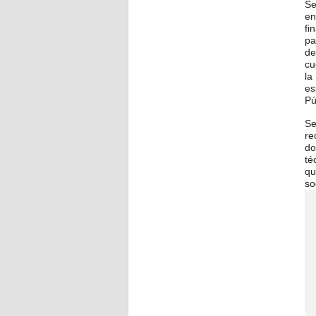
Se
en
fi
pa
de
cu
la
es
Pú
Se
re
do
té
qu
so