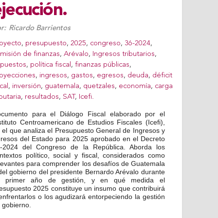
jecución.
r:
Ricardo Barrientos
oyecto
,
presupuesto
,
2025
,
congreso
,
36-2024
,
misión de finanzas
,
Arévalo
,
Ingresos tributarios
,
puestos
,
política fiscal
,
finanzas públicas
,
oyecciones
,
ingresos
,
gastos
,
egresos
,
deuda
,
déficit
scal
,
inversión
,
guatemala
,
quetzales
,
economía
,
carga
ibutaria
,
resultados
,
SAT
,
Icefi.
cumento para el Diálogo Fiscal elaborado por el
stituto Centroamericano de Estudios Fiscales (Icefi),
 el que analiza el Presupuesto General de Ingresos y
resos del Estado para 2025 aprobado en el Decreto
-2024 del Congreso de la República. Aborda los
ntextos político, social y fiscal, considerados como
levantes para comprender los desafíos de Guatemala
del gobierno del presidente Bernardo Arévalo durante
u primer año de gestión, y en qué medida el
esupuesto 2025 constituye un insumo que contribuirá
enfrentarlos o los
agudizará entorpeciendo la gestión
 gobierno.