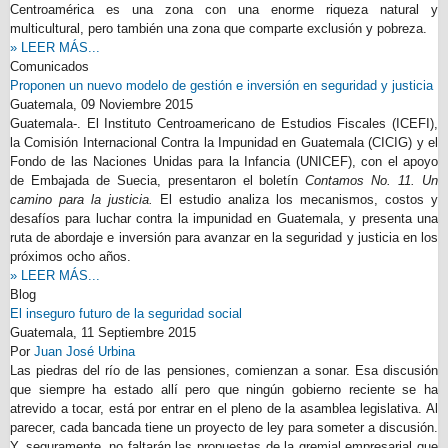
Centroamérica es una zona con una enorme riqueza natural y
multicultural, pero también una zona que comparte exclusión y pobreza.
» LEER MÁS...
Comunicados
Proponen un nuevo modelo de gestión e inversión en seguridad y justicia
Guatemala,
09 Noviembre 2015
Guatemala-. El Instituto Centroamericano de Estudios Fiscales (ICEFI),
la Comisión Internacional Contra la Impunidad en Guatemala (CICIG) y el
Fondo de las Naciones Unidas para la Infancia (UNICEF), con el apoyo
de Embajada de Suecia, presentaron el boletín
Contamos No. 11. Un
camino para la justicia.
El estudio analiza los mecanismos, costos y
desafíos para luchar contra la impunidad en Guatemala, y presenta una
ruta de abordaje e inversión para avanzar en la seguridad y justicia en los
próximos ocho años.
» LEER MÁS...
Blog
El inseguro futuro de la seguridad social
Guatemala,
11 Septiembre 2015
Por
Juan José Urbina
Las piedras del río de las pensiones, comienzan a sonar. Esa discusión
que siempre ha estado allí pero que ningún gobierno reciente se ha
atrevido a tocar, está por entrar en el pleno de la asamblea legislativa. Al
parecer, cada bancada tiene un proyecto de ley para someter a discusión.
Y, seguramente, no faltarán las propuestas de la gremial empresarial que