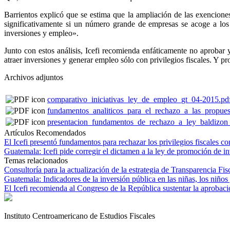
Barrientos explicó que se estima que la ampliación de las exenciones
significativamente si un número grande de empresas se acoge a los 
inversiones y empleo».
Junto con estos análisis, Icefi recomienda enfáticamente no aprobar
atraer inversiones y generar empleo sólo con privilegios fiscales. Y 
Archivos adjuntos
comparativo_iniciativas_ley_de_empleo_gt_04-2015.pd
fundamentos_analiticos_para_el_rechazo_a_las_propues
presentacion_fundamentos_de_rechazo_a_ley_baldizon
Artículos Recomendados
El Icefi presentó fundamentos para rechazar los privilegios fiscales 
Guatemala: Icefi pide corregir el dictamen a la ley de promoción de i
Temas relacionados
Consultoría para la actualización de la estrategia de Transparencia Fi
Guatemala: Indicadores de la inversión pública en las niñas, los niños
El Icefi recomienda al Congreso de la República sustentar la aprobación
Instituto Centroamericano de Estudios Fiscales