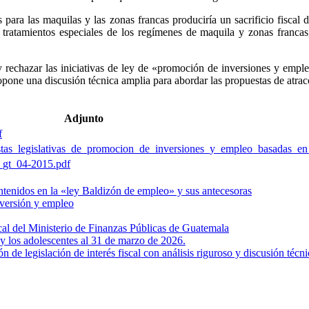
 para las maquilas y las zonas francas produciría un sacrificio fisca
tratamientos especiales de los regímenes de maquila y zonas francas,
 y rechazar las iniciativas de ley de «promoción de inversiones y empl
propone una discusión técnica amplia para abordar las propuestas de atra
Adjunto
f
tas_legislativas_de_promocion_de_inversiones_y_empleo_basadas_en_
_gt_04-2015.pdf
contenidos en la «ley Baldizón de empleo» y sus antecesoras
nversión y empleo
scal del Ministerio de Finanzas Públicas de Guatemala
 y los adolescentes al 31 de marzo de 2026.
 de legislación de interés fiscal con análisis riguroso y discusión técni