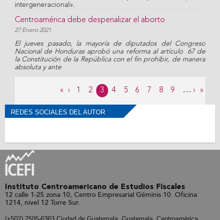
intergeneracional».
Centroamérica debe despenalizar el aborto
27 Enero 2021
El jueves pasado, la mayoría de diputados del Congreso
Nacional de Honduras aprobó una reforma al artículo 67 de
la Constitución de la República con el fin prohibir, de manera
absoluta y ante
Páginas
«
‹
1
2
3
4
5
6
7
8
9
…
›
»
REDES SOCIALES DEL AUTOR
Instituto Centroamericano de Estudios Fiscales
12 calle 1-25 zona 10, Centro Empresarial Géminis 10. Oficina
1214, nivel 12 Torre Sur.
(+502) 2505-6363 Ciudad de Guatemala, Guatemala, Centroamérica