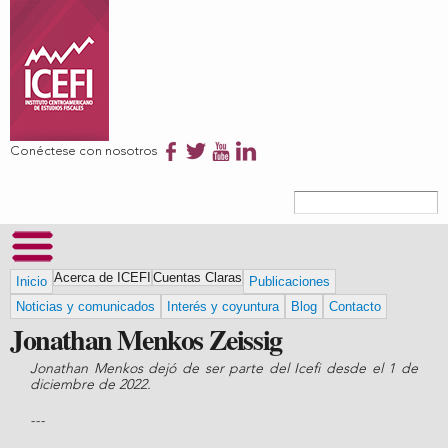
Pasar al
contenido
principal
Conéctese con nosotros
Formulario
Buscar
de búsqueda
Acerca de ICEFI
Cuentas Claras
Inicio
Publicaciones
Noticias y comunicados
Interés y coyuntura
Blog
Contacto
Jonathan Menkos Zeissig
Jonathan Menkos dejó de ser parte del Icefi desde el 1 de
diciembre de 2022.
---