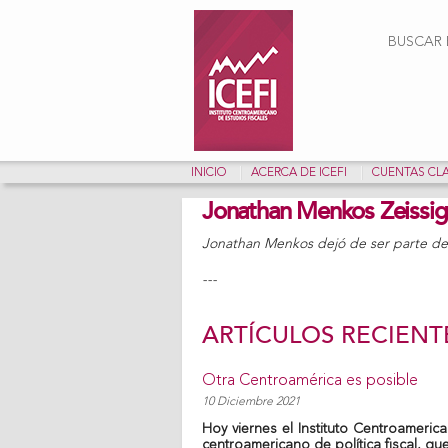
Form
BUSCAR E
INICIO
ACERCA DE ICEFI
CUENTAS CL
Jonathan Menkos Zeissig
Jonathan Menkos dejó de ser parte del
---
ARTÍCULOS RECIENT
Otra Centroamérica es posible
10 Diciembre 2021
Hoy viernes el Instituto Centroamerica
centroamericano de política fiscal, qu