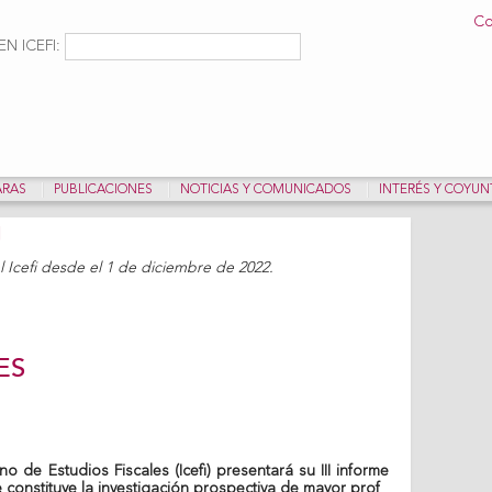
Pasar al
Co
contenido
ulario de búsqueda
Buscar
N ICEFI:
principal
ARAS
PUBLICACIONES
NOTICIAS Y COMUNICADOS
INTERÉS Y COYU
 Icefi desde el 1 de diciembre de 2022.
ES
no de Estudios Fiscales (Icefi) presentará su III informe
e constituye la investigación prospectiva de mayor prof