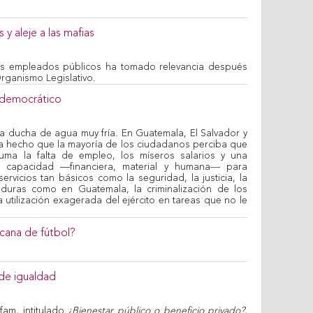
y aleje a las mafias
los empleados públicos ha tomado relevancia después
rganismo Legislativo.
l democrático
na ducha de agua muy fría. En Guatemala, El Salvador y
ha hecho que la mayoría de los ciudadanos perciba que
ma la falta de empleo, los míseros salarios y una
nte capacidad —financiera, material y humana― para
ervicios tan básicos como la seguridad, la justicia, la
duras como en Guatemala, la criminalización de los
utilización exagerada del ejército en tareas que no le
cana de fútbol?
de igualdad
fam, intitulado
¿Bienestar público o beneficio privado?
,