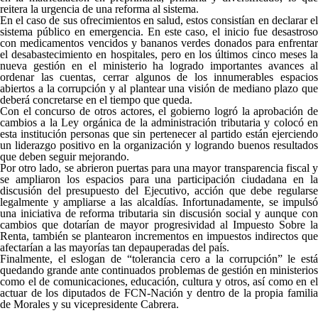
reitera la urgencia de una reforma al sistema.
En el caso de sus ofrecimientos en salud, estos consistían en declarar el
sistema público en emergencia. En este caso, el inicio fue desastroso
con medicamentos vencidos y bananos verdes donados para enfrentar
el desabastecimiento en hospitales, pero en los últimos cinco meses la
nueva gestión en el ministerio ha logrado importantes avances al
ordenar las cuentas, cerrar algunos de los innumerables espacios
abiertos a la corrupción y al plantear una visión de mediano plazo que
deberá concretarse en el tiempo que queda.
Con el concurso de otros actores, el gobierno logró la aprobación de
cambios a la Ley orgánica de la administración tributaria y colocó en
esta institución personas que sin pertenecer al partido están ejerciendo
un liderazgo positivo en la organización y logrando buenos resultados
que deben seguir mejorando.
Por otro lado, se abrieron puertas para una mayor transparencia fiscal y
se ampliaron los espacios para una participación ciudadana en la
discusión del presupuesto del Ejecutivo, acción que debe regularse
legalmente y ampliarse a las alcaldías. Infortunadamente, se impulsó
una iniciativa de reforma tributaria sin discusión social y aunque con
cambios que dotarían de mayor progresividad al Impuesto Sobre la
Renta, también se plantearon incrementos en impuestos indirectos que
afectarían a las mayorías tan depauperadas del país.
Finalmente, el eslogan de “tolerancia cero a la corrupción” le está
quedando grande ante continuados problemas de gestión en ministerios
como el de comunicaciones, educación, cultura y otros, así como en el
actuar de los diputados de FCN-Nación y dentro de la propia familia
de Morales y su vicepresidente Cabrera.