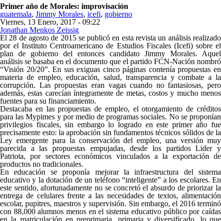
Primer año de Morales: improvisación
guatemala
,
Jimmy Morales
,
icefi
,
gobierno
Viernes, 13 Enero, 2017 - 09:22
Jonathan Menkos Zeissig
Share on Facebook
Tweet Widget
Linkedin Share Button
El 28 de agosto de 2015 se publicó en esta revista un análisis realizado
por el Instituto Centroamericano de Estudios Fiscales (Icefi) sobre el
plan de gobierno del entonces candidato Jimmy Morales. Aquel
análisis se basaba en el documento que el partido FCN-Nación nombró
“Visión 20/20”. En sus exiguas cinco páginas contenía propuestas en
materia de empleo, educación, salud, transparencia y combate a la
corrupción. Las propuestas eran vagas cuando no fantasiosas, pero
además, estas carecían íntegramente de metas, costos y mucho menos
fuentes para su financiamiento.
Destacaba en las propuestas de empleo, el otorgamiento de créditos
para las Mypimes y por medio de programas sociales. No se proponían
privilegios fiscales, sin embargo lo logrado en este primer año fue
precisamente esto: la aprobación sin fundamentos técnicos sólidos de la
Ley emergente para la conservación del empleo, una versión muy
parecida a las propuestas empujadas, desde los partidos Lider y
Patriota, por sectores económicos vinculados a la exportación de
productos no tradicionales.
En educación se proponía mejorar la infraestructura del sistema
educativo y la dotación de un teléfono “inteligente” a los escolares. En
este sentido, afortunadamente no se concretó el absurdo de priorizar la
entrega de celulares frente a las necesidades de textos, alimentación
escolar, pupitres, maestros y supervisión. Sin embargo, el 2016 terminó
con 88,000 alumnos menos en el sistema educativo público por caídas
en la matriculación en preprimaria, primaria y diversificado, lo que