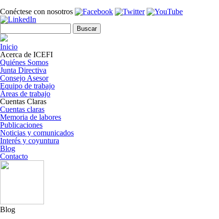
Pasar al contenido principal
Conéctese con nosotros
Formulario de búsqueda
Buscar
Inicio
Acerca de ICEFI
Quiénes Somos
Junta Directiva
Consejo Asesor
Equipo de trabajo
Áreas de trabajo
Cuentas Claras
Cuentas claras
Memoria de labores
Publicaciones
Noticias y comunicados
Interés y coyuntura
Blog
Contacto
Blog