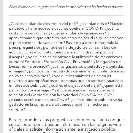
Pero vivimos en un país en el que la opacidad se ha hecho la norma.
¿Cuál es el plan de desarrollo del país?, ¿ese plan existe? Nuestro
país tuvo y tiene acceso a vacunas contra el COVID-19, ¿cuánto
costaron esas vacunas?, ¿cuál es el plan de vacunación?, y
aprovechando que estamos hablando de salud ¿alguien conoce
el plan nacional de vacunación? Pasando a otros temas, vale la
pena preguntarse ¿por qué se ha dejado de utilizar la Ley de
adquisiciones y contrataciones de la administración pública
(Lacap)?, ¿por qué se ha priorizado la utilización de mecanismos
como el Fondo de Protección Civil, Prevención y Mitigación de
Desastres (Fopromid)?, ¿cuánto gastan los diputados y diputadas
en viajes?, ¿por qué los magistrados ganarán el equivalente a más
de 26 salarios mínimos?, ¿por qué los ministros viajan en jet
privados y acompañados de personas que no son funcionarios o
empleados públicos?, ¿cuál es el objetivo del viaje?, ¿quién está
pagando por ese viaje? Y ya que estamos en esas ¿cuál es la
relación del Gobierno con la sociedad Chivo S.A. de C.V?,
¿cuánto costó cada cajero Chivo?, ¿cuánto dinero público se ha
gastado en la compra de bitcóines y quién ha hecho esa
compra?
Para responder a las preguntas anteriores bastaría con que
cualquier persona busque información en las páginas web
oficiales o solicite información ante la institución pública