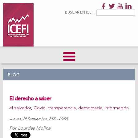
Pasar al
contenido
Formulario de
Buscar
BUSCAR EN ICEFI:
principal
búsqueda
BLOG
El derecho a saber
el salvador
,
Covid
,
transparencia
,
democracia
,
Información
Jueves, 29 Septiembre, 2022 - 09:00
Por
Lourdes Molina