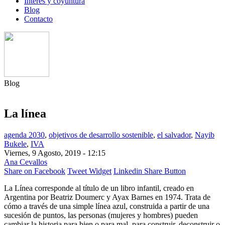
Interés y coyuntura
Blog
Contacto
Blog
La línea
agenda 2030
,
objetivos de desarrollo sostenible
,
el salvador
,
Nayib
Bukele
,
IVA
Viernes, 9 Agosto, 2019 - 12:15
Ana Cevallos
Share on Facebook
Tweet Widget
Linkedin Share Button
La Línea corresponde al título de un libro infantil, creado en
Argentina por Beatriz Doumerc y Ayax Barnes en 1974. Trata de
cómo a través de una simple línea azul, construida a partir de una
sucesión de puntos, las personas (mujeres y hombres) pueden
cambiar la historia para bien o para mal, para construir, deconstruir o